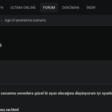
FA
ULTIMA ONLINE
FORUM
DOKÜMAN
İNDİR
Age of severlerine scenario
o
r savunma sevenlere güzel bi oyun olacağına düşünyorum iyi oyunla
ss.rar.html