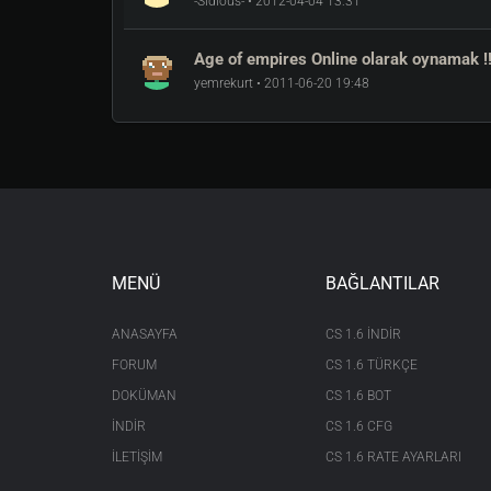
-Sidious- • 2012-04-04 13:31
Age of empires Online olarak oynamak !!
yemrekurt • 2011-06-20 19:48
MENÜ
BAĞLANTILAR
ANASAYFA
CS 1.6 INDIR
FORUM
CS 1.6 TÜRKÇE
DOKÜMAN
CS 1.6 BOT
İNDİR
CS 1.6 CFG
İLETİŞİM
CS 1.6 RATE AYARLARI