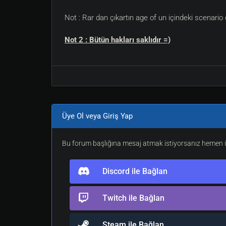
Not : Rar dan çıkartın age of un içindeki scenario 
Not 2 : Bütün hakları saklıdır =)
Üye Ol veya Giriş Yap
Bu forum başlığına mesaj atmak istiyorsanız hemen üy
Discord ile Bağlan
Twitch ile Bağlan
Steam ile Bağlan