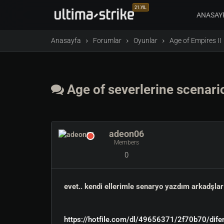
21.YIL
ANASAY
Anasayfa
Forumlar
Oyunlar
Age of Empires II
Age of severlerine scenari
adeon06
Members
0
evet.. kendi ellerimle senaryo yazdım arkadşla
https://hotfile.com/dl/49656371/2f70b70/difen