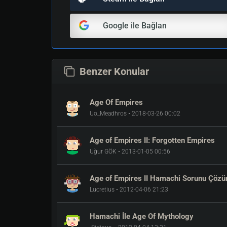
Google ile Bağlan
Benzer Konular
Age Of Empires
Uo_Meadhros • 2018-03-26 00:02
Age of Empires II: Forgotten Empires
Uğur GÖK • 2013-01-05 00:56
Age of Empires II Hamachi Sorunu Çöz
Lucretius • 2012-04-06 21:23
Hamachi İle Age Of Mythology