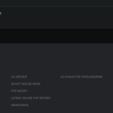
!
UO SERVER
UO KARAKTER YAPILANDIRMA
GHOST MOUSE INDIR
FPS NEDIR?
ULTIMA ONLINE PVP SERVER
MAKROMAN