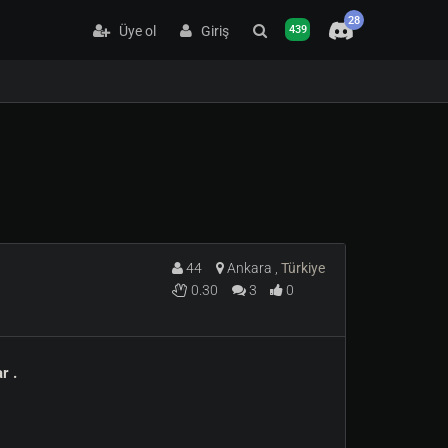
28
Üye ol
Giriş
439
44
Ankara ,
Türkiye
0.30
3
0
r .