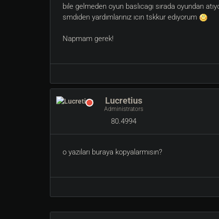
bıle gelmeden oyun baslıcagı sırada oyundan atıyo ka
smdıden yardımlarınız ıcın tskkur edıyorum
Napmam gerek!
Lucretius
Administrators
80.4994
o yazıları buraya kopyalarmısın?