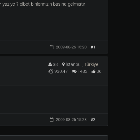
yazıyo ? elbet bırılerınızın basına gelmıstır
2009-08-26 15:20
#1
38
İstanbul ,
Türkiye
930.47
1483
36
2009-08-26 15:23
#2