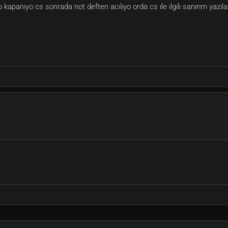
panıyo cs sonrada not defterı acılıyo orda cs ıle ılgılı sanırım yazılar 