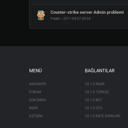
Counter-strike server Admin problemi
Fream • 2011-04-27 04:24
MENÜ
BAĞLANTILAR
ANASAYFA
CS 1.6 INDIR
FORUM
CS 1.6 TÜRKÇE
DOKÜMAN
CS 1.6 BOT
İNDİR
CS 1.6 CFG
İLETİŞİM
CS 1.6 RATE AYARLARI