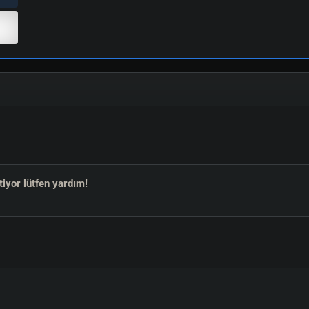
6 17:19, 16 yıl önce)
tiyor lütfen yardım!