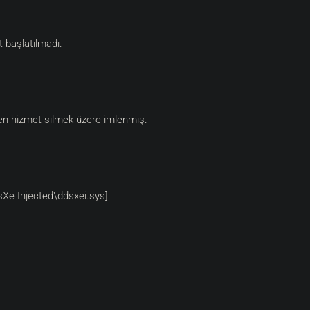
 başlatılmadı.
len hizmet silmek üzere imlenmiş.
sXe Injected\ddsxei.sys]