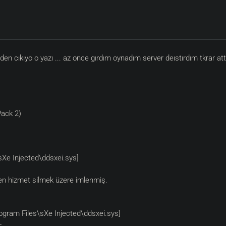
den cıkıyo o yazı ... az once gırdım oynadım server deıstırdım tkrar a
Pack 2)
sXe Injected\ddsxei.sys]
len hizmet silmek üzere imlenmiş.
rogram Files\sXe Injected\ddsxei.sys]
-