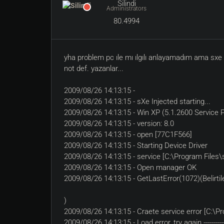
Silindi
Administrators
80.4994
yha problem pc ıle mı ılgılı anlayamadım ama sxe 
not def. yazanlar...
2009/08/26 14:13:15 -
2009/08/26 14:13:15 - sXe Injected starting...
2009/08/26 14:13:15 - Win XP (5.1.2600 Service 
2009/08/26 14:13:15 - version: 8.0
2009/08/26 14:13:15 - open [77C1F566]
2009/08/26 14:13:15 - Starting Device Driver
2009/08/26 14:13:15 - service [C:\Program Files\
2009/08/26 14:13:15 - Open manager OK
2009/08/26 14:13:15 - GetLastError(1072)(Belirti
)
2009/08/26 14:13:15 - Craete service error [C:\P
2009/08/26 14:13:15 - Load error, try again ----------