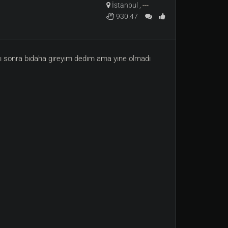
İstanbul ,
---
930.47
ttı sonra bıdaha gıreyım dedım ama yıne olmadı