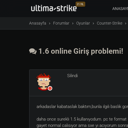
21.YIL
ANASAY
Anasayfa
Forumlar
Oyunlar
Counter-Strike
1.6 online Giriş problemi!
Silindi
arkadaslar kabataslak baktım,bunla ılgılı baslık 
daha once sureklı 1.5 kullanıyodum. pc te format 
gayet normal calısıyor ama sxe yı acıyorum sonra