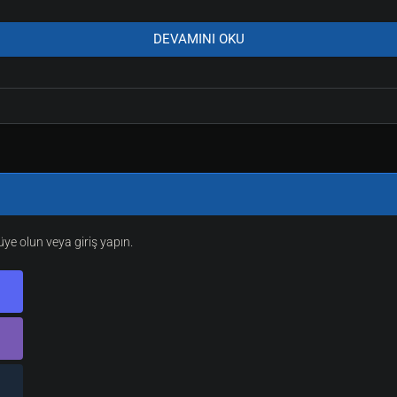
DEVAMINI OKU
0) injecting on PID (3392) -> (ALLOW)[1]
[hl.exe]
e olun veya giriş yapın.
\sXe Injected\sxe.dll]
out: inconsistent information
own... closed by the game]