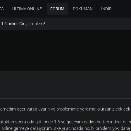
FA
ULTIMA ONLINE
FORUM
DOKÜMAN
İNDİR
1.6 online Giriş problemi!
goremedım eger varsa uyarın ve problemıme yardımcı olursanız cok cok
attıktan sonra oda gıttı bnde 1.6 ya geceyım dedım netten ındırdım.. n
 onlıne gırmeye calısıyorum. sxe yı acıncada hıc bı problem yok, daha