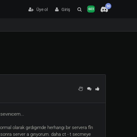
30
Üye ol
Giriş
603
 sevınıcem...
ormal olarak gırdıgımde herhangı bır servera fln
 sonra server a gırıyorum. daha ct - t secmeye