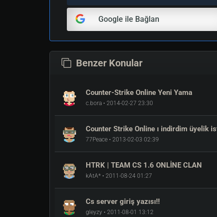
2009/08/26 14:15:52 - * Stoping service
2009/08/26 14:15:52 - * Service stopped
Google ile Bağlan
2009/08/26 14:15:52 - * Service deleted
Bu konu tuhudor1 tarafından düzenlendi(2009-08-2
Benzer Konular
Counter-Strike Online Yeni Yama
c.bora • 2014-02-27 23:30
Counter Strike Online ı indirdim üyelik is
77Peace • 2013-02-03 02:39
HTRK | TEAM CS 1.6 ONLİNE CLAN
kAtA* • 2011-08-24 01:27
Cs server giriş yazısı!!
gleyzy • 2011-08-01 13:12