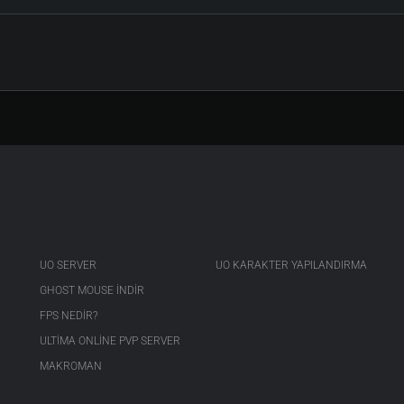
UO SERVER
UO KARAKTER YAPILANDIRMA
GHOST MOUSE INDIR
FPS NEDIR?
ULTIMA ONLINE PVP SERVER
MAKROMAN