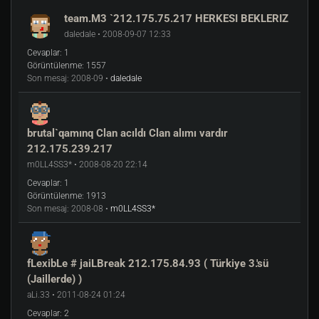
team.M3 `212.175.75.217 HERKESI BEKLERIZ
daledale • 2008-09-07 12:33
Cevaplar:
1
Görüntülenme:
1557
Son mesaj:
2008-09 •
daledale
brutal`qamınq Clan acıldı Clan alımı vardır
212.175.239.217
m0LL4SS3* • 2008-08-20 22:14
Cevaplar:
1
Görüntülenme:
1913
Son mesaj:
2008-08 •
m0LL4SS3*
fLexibLe # jaiLBreak 212.175.84.93 ( Türkiye 3.'sü
(Jaillerde) )
aLi.33 • 2011-08-24 01:24
Cevaplar:
2