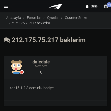
44
Giriş
Anasayfa
Forumlar
Oyunlar
Counter-Strike
212.175.75.217 beklerim
212.175.75.217 beklerim
daledale
Members
0
top15 1.2.3 admınlık hediye