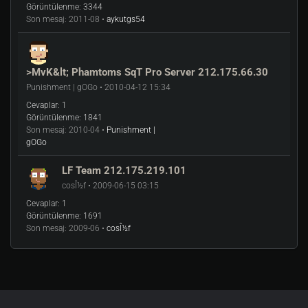
Görüntülenme:
3344
Son mesaj:
2011-08 •
aykutgs54
>MvK&lt; Phamtoms SqT Pro Server 212.175.66.30
Punishment | gOGo • 2010-04-12 15:34
Cevaplar:
1
Görüntülenme:
1841
Son mesaj:
2010-04 •
Punishment |
gOGo
LF Team 212.175.219.101
cosÎ½f • 2009-06-15 03:15
Cevaplar:
1
Görüntülenme:
1691
Son mesaj:
2009-06 •
cosÎ½f