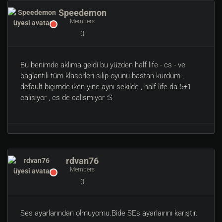
Speedemon
Members
0
Bu benimde aklıma geldi bu yüzden half life - cs - ve
baglantılı tüm klasorleri silip oyunu bastan kurdum ,
default biçimde iken yine aynı sekilde , half life da 5+1
calısıyor , cs de calısmıyor :S
rdvan76
Members
0
Ses ayarlarından olmuyomu.Bide SEs ayarlaırını karıştır.