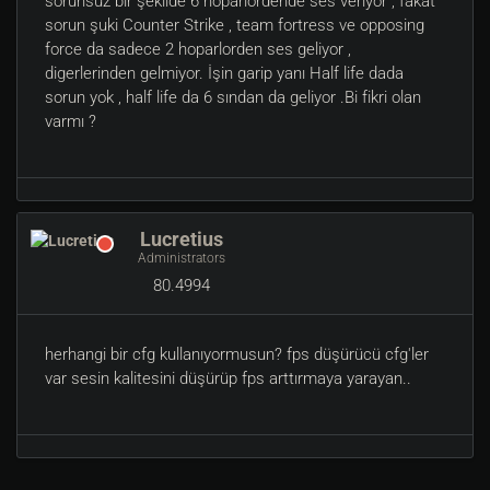
sorunsuz bir şekilde 6 hoparlordende ses veriyor , fakat
sorun şuki Counter Strike , team fortress ve opposing
force da sadece 2 hoparlorden ses geliyor ,
digerlerinden gelmiyor. İşin garip yanı Half life dada
sorun yok , half life da 6 sından da geliyor .Bi fikri olan
varmı ?
Lucretius
Administrators
80.4994
herhangi bir cfg kullanıyormusun? fps düşürücü cfg'ler
var sesin kalitesini düşürüp fps arttırmaya yarayan..