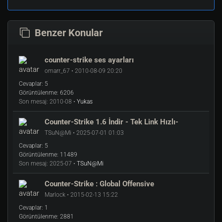
Benzer Konular
counter-strike ses ayarları
omarr_67 • 2010-08-09 20:20
Cevaplar:
5
Görüntülenme:
6206
Son mesaj:
2010-08 •
Yukas
Counter-Strike 1.6 İndir - Tek Link Hızlı-
TSuN@Mi • 2025-07-01 01:03
Cevaplar:
5
Görüntülenme:
11489
Son mesaj:
2025-07 •
TSuN@Mi
Counter-Strike : Global Offensive
Marlock • 2015-02-13 15:22
Cevaplar:
1
Görüntülenme:
2881