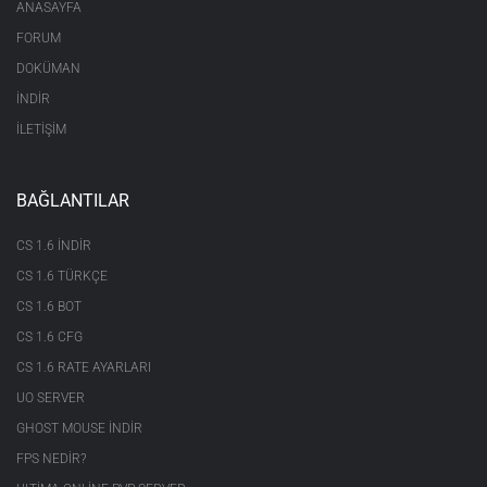
ANASAYFA
FORUM
DOKÜMAN
İNDİR
İLETİŞİM
BAĞLANTILAR
CS 1.6 INDIR
CS 1.6 TÜRKÇE
CS 1.6 BOT
CS 1.6 CFG
CS 1.6 RATE AYARLARI
UO SERVER
GHOST MOUSE INDIR
FPS NEDIR?