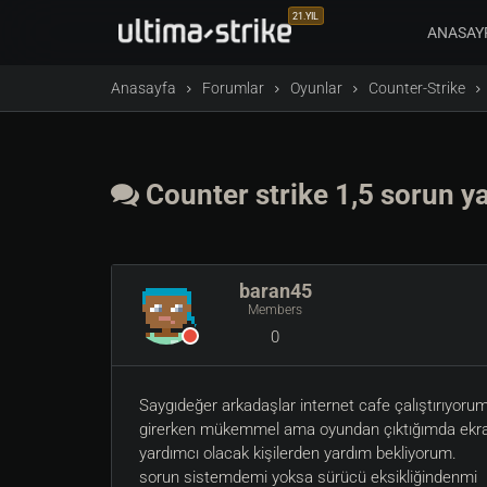
21.YIL
ANASAY
Anasayfa
Forumlar
Oyunlar
Counter-Strike
Counter strike 1,5 sorun 
baran45
Members
0
Saygıdeğer arkadaşlar internet cafe çalıştırıyoru
girerken mükemmel ama oyundan çıktığımda ekranı
yardımcı olacak kişilerden yardım bekliyorum.
sorun sistemdemi yoksa sürücü eksikliğindenmi