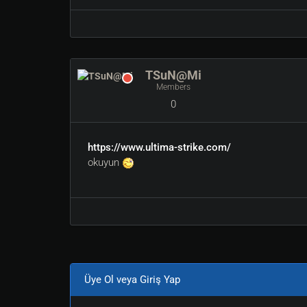
TSuN@Mi
Members
0
https://www.ultima-strike.com/
okuyun
Üye Ol veya Giriş Yap