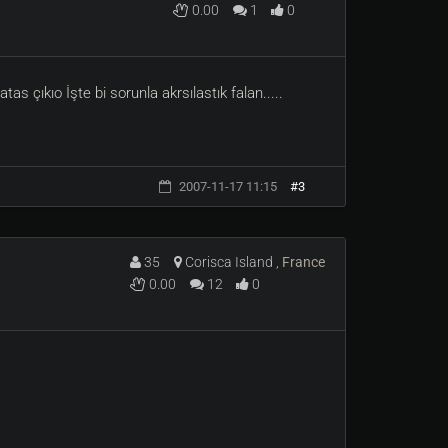
0.00
1
0
 çıkıo İşte bi sorunla akrsılastık falan.....
2007-11-17 11:15
#3
35
Corisca Island ,
France
0.00
12
0