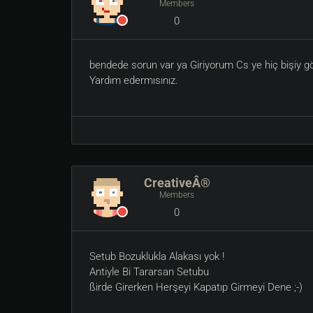
Members
0
bendede sorun var ya Giriyorum Cs ye hiç bişiy gö
Yardım edermısınız.
CreativeÂ®
Members
0
Setub Bozuklukla Alakası yok !
Antiyle Bi Tararsan Setubu
ßirde Girerken Herşeyi Kapatıp Girmeyi Dene ;-)