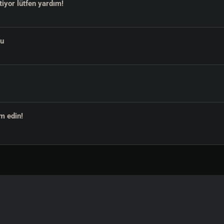
tiyor lütfen yardım!
nu
m edin!