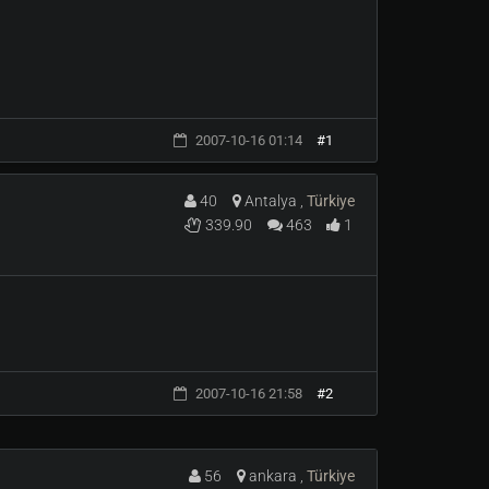
2007-10-16 01:14
#1
40
Antalya ,
Türkiye
339.90
463
1
2007-10-16 21:58
#2
56
ankara ,
Türkiye