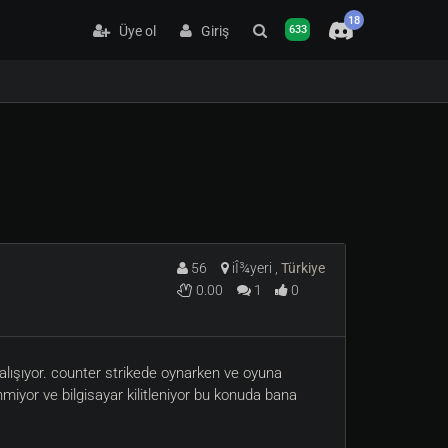
18
Üye ol
Giriş
633
56
iÎ¾yeri ,
Türkiye
0.00
1
0
alışıyor. counter strikede oynarken ve oyuna
yor ve bilgisayar kilitleniyor bu konuda bana