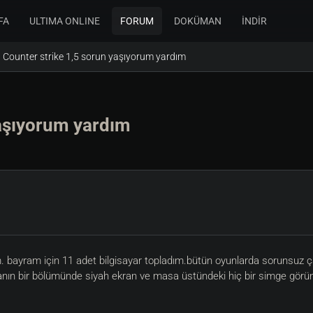
FA
ULTIMA ONLINE
FORUM
DOKÜMAN
İNDİR
Counter strike 1,5 sorun yaşıyorum yardım
yaşıyorum yardım
m. bayram için 11 adet bilgisayar topladım.bütün oyunlarda sorunsuz ç
n bir bölümünde siyah ekran ve masa üstündeki hiç bir simge görünmi