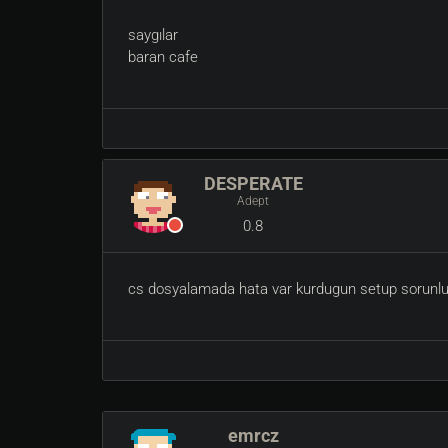
saygılar
baran cafe
DESPERATE
Adept
0.8
cs dosyalamada hata var kurdugun setup sorunlu o
emrcz