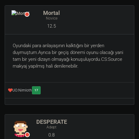
Mortal
Novice
12.5
Oyundaki para anlayaşının kalktığını bir yerden
duymuştum.Ayrıca bir geçiş dönemi oyunu olacağı yani
tam bir yeni dizayn olmayağı konuşuluyordu.CS:Source
makyaj yapılmış hali denilenebilir.
UO:Nimloth
17
DESPERATE
Adept
0.8