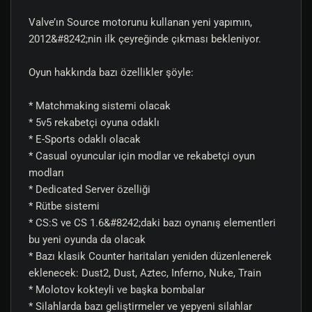
Valve’ın Source motorunu kullanan yeni yapımın,
2012&#8242;nin ilk çeyreğinde çıkması bekleniyor.
Oyun hakkında bazı özellikler şöyle:
* Matchmaking sistemi olacak
* 5v5 rekabetçi oyuna odaklı
* E-Sports odaklı olacak
* Casual oyuncular için modlar ve rekabetçi oyun
modları
* Dedicated Server özelliği
* Rütbe sistemi
* CS:S ve CS 1.6&#8242;daki bazı oynanış elementleri
bu yeni oyunda da olacak
* Bazı klasik Counter haritaları yeniden düzenlenerek
eklenecek: Dust2, Dust, Aztec, Inferno, Nuke, Train
* Molotov kokteyli ve başka bombalar
* Silahlarda bazı geliştirmeler ve yepyeni silahlar