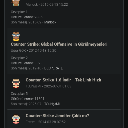
Marlock • 2015-02-13 15:22
Cevaplar:
1
Görüntülenme:
2885
Son mesaj:
2015-02 •
Marlock
Counter Strike: Global Offensive in Görülmeyenleri
Uğur GÖK • 2012-10-18 15:20
Cevaplar:
2
Görüntülenme:
3323
Son mesaj:
2012-10 •
DESPERATE
Counter-Strike 1.6 İndir - Tek Link Hızlı-
TSuN@Mi • 2025-07-01 01:03
Cevaplar:
5
Görüntülenme:
11501
Son mesaj:
2025-07 •
TSuN@Mi
Counter-Strike Jennifer Çıktı mı?
Fream • 2014-03-28 07:52