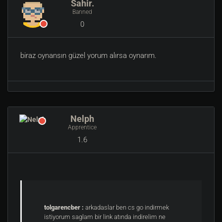
Sahir.
Banned
0
biraz oynansın güzel yorum alırsa oynarım.
Nelph
Apprentice
1.6
tolgarencber :
arkadaslar ben cs go indirmek
istiyorum saglam bir link atında indirelim ne