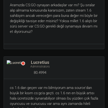
Aramızda CS:GO oynayan arkadaşlar var mı? Şu sıralar
alıp almama konusunda kararsızım, zaten steam 1.6
sahibiyim ancak vereceğim para buna değer mi böyle bir
değişikliği tavsiye eder misiniz? Yoksa millet 1.6 alıştı bir
sürü server var CS:GO gerekli değil oynamaya devam mı
et diyorsunuz?
Lucretius
Administrators
80.4994
cs 1.6 dan geçen var mı bilmiyorum ama source'dan
büyük bir kısım cs:go'a geçti. cs 1.6 nın en büyük artısı
hala ücretsizde oynanabiliyor olması bu yüzden çok fazla
oyuncusu ve sunucusu var ama aynı zamanda hileli