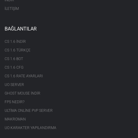
İNDİR
İLETİŞİM
BAĞLANTILAR
CS 1.6 INDIR
CS 1.6 TÜRKÇE
CS 1.6 BOT
CS 1.6 CFG
CS 1.6 RATE AYARLARI
UO SERVER
GHOST MOUSE INDIR
FPS NEDIR?
ULTIMA ONLINE PVP SERVER
MAKROMAN
UO KARAKTER YAPILANDIRMA