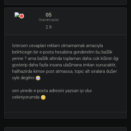
05
Grandmaster
2.9
İstersen cevaplari reklam olmamamak amaciyla
belirticegin bir e-posta hesabina gonderelim bu ba$lik
yerine ? ama ba$lik altinda toplaman daha cok ki$inin ilgi
gosterip daha fazla insana ula$mana imkan sunucaktir,
halihazirda kimse post atmassa, topic alt siralara du$er
oyle degilmi
sen yinede e-posta adresini yazsan iyi olur.
cekiniyorumda