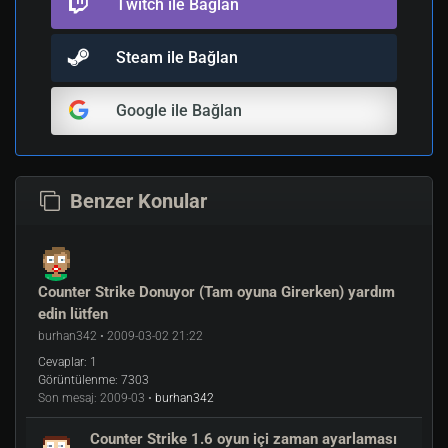
Twitch ile Bağlan
Steam ile Bağlan
Google ile Bağlan
Benzer Konular
Counter Strike Donuyor (Tam oyuna Girerken) yardım
edin lütfen
burhan342 • 2009-03-02 21:22
Cevaplar:
1
Görüntülenme:
7303
Son mesaj:
2009-03 •
burhan342
Counter Strike 1.6 oyun içi zaman ayarlaması