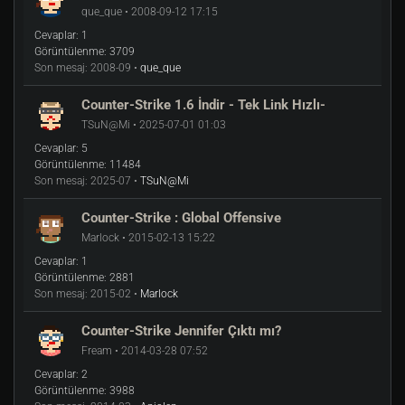
que_que • 2008-09-12 17:15
Cevaplar:
1
Görüntülenme:
3709
Son mesaj:
2008-09 •
que_que
Counter-Strike 1.6 İndir - Tek Link Hızlı-
TSuN@Mi • 2025-07-01 01:03
Cevaplar:
5
Görüntülenme:
11484
Son mesaj:
2025-07 •
TSuN@Mi
Counter-Strike : Global Offensive
Marlock • 2015-02-13 15:22
Cevaplar:
1
Görüntülenme:
2881
Son mesaj:
2015-02 •
Marlock
Counter-Strike Jennifer Çıktı mı?
Fream • 2014-03-28 07:52
Cevaplar:
2
Görüntülenme:
3988