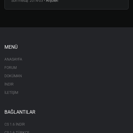
Son mesaj:
2014-03 •
Anjolen
MENÜ
ANASAYFA
FORUM
DOKÜMAN
İNDİR
İLETİŞİM
BAĞLANTILAR
CS 1.6 INDIR
CS 1.6 TÜRKÇE