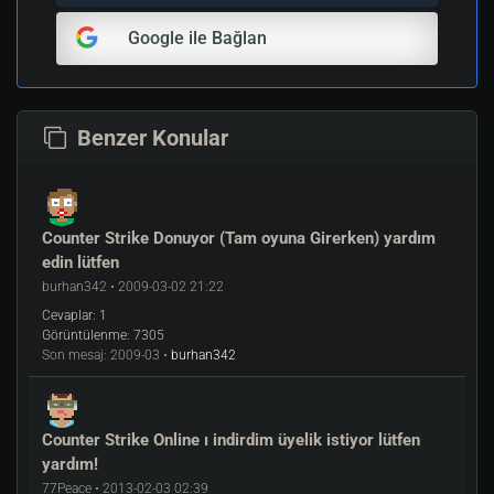
Google ile Bağlan
Benzer Konular
Counter Strike Donuyor (Tam oyuna Girerken) yardım
edin lütfen
burhan342 • 2009-03-02 21:22
Cevaplar:
1
Görüntülenme:
7305
Son mesaj:
2009-03 •
burhan342
Counter Strike Online ı indirdim üyelik istiyor lütfen
yardım!
77Peace • 2013-02-03 02:39