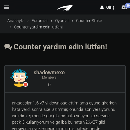
39
Giriş
Anasayfa
Forumlar
Oyunlar
Counter-Strike
Counter yardım edin lütfen!
Counter yardım edin lütfen!
shadowmexo
Members
0
arkadaşlar 1.6 v7 yi download ettim ama oyuna girerken
hata verdi sonra sxe lazımmış onunda son versiyonunu
indirdim. şimdi de gfx gibi bir hata veriyor. xp service
pack 3 kullanıyorum ve galiba bu hata v26,v27 gibi
versiyonları yüklemediğim içinmiş. sitede nerde