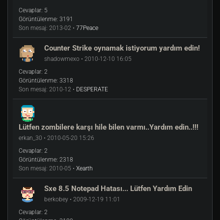
Cevaplar:
5
Görüntülenme:
3191
Son mesaj:
2013-02 •
77Peace
Counter Strike oynamak istiyorum yardım edin!
shadowmexo • 2010-12-10 16:05
Cevaplar:
2
Görüntülenme:
3318
Son mesaj:
2010-12 •
DESPERATE
Lütfen zombilere karşı hile bilen varmı..Yardım edin..!!!
erkan_30 • 2010-05-20 15:26
Cevaplar:
2
Görüntülenme:
2318
Son mesaj:
2010-05 •
Xearth
Sxe 8.5 Notepad Hatası... Lütfen Yardım Edin
berkobey • 2009-12-19 11:01
Cevaplar:
2