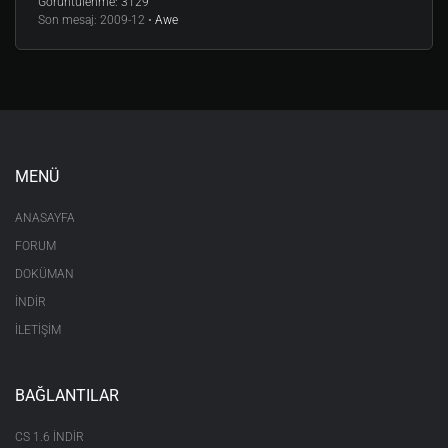
Görüntülenme:
3129
Son mesaj:
2009-12 •
Awe
MENÜ
ANASAYFA
FORUM
DOKÜMAN
İNDİR
İLETİŞİM
BAĞLANTILAR
CS 1.6 INDIR