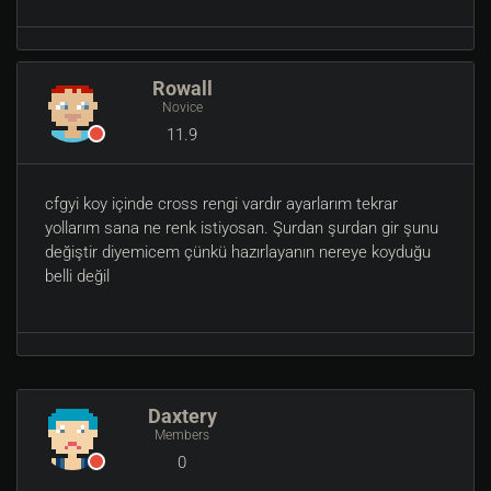
Rowall
Novice
11.9
cfgyi koy içinde cross rengi vardır ayarlarım tekrar
yollarım sana ne renk istiyosan. Şurdan şurdan gir şunu
değiştir diyemicem çünkü hazırlayanın nereye koyduğu
belli değil
Daxtery
Members
0