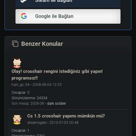
Steam ile Bağlan
Google ile Bağlan
Benzer Konular
Olay! crosshair rengini istediğiniz gibi yapın!
programsız!!
halil_gs_94 • 2008-08-04 13:53
Cevaplar:
5
Görüntülenme:
24334
Son mesaj:
2008-08 •
dark soldier
Cs 1.5 crosshair yapımı mümkün mü?
dreamsgate • 2010-07-03 00:48
Cevaplar:
1