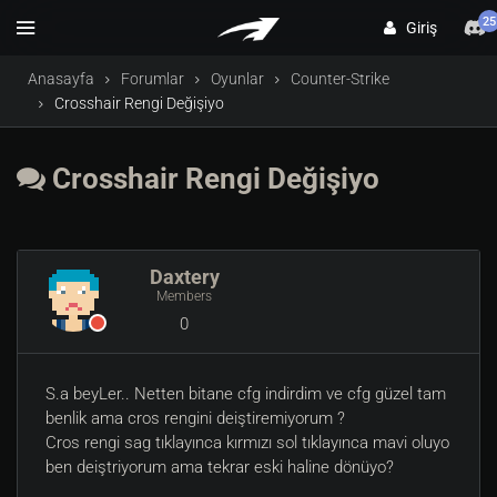
25
Giriş
Anasayfa
Forumlar
Oyunlar
Counter-Strike
Crosshair Rengi Değişiyo
Crosshair Rengi Değişiyo
Daxtery
Members
0
S.a beyLer.. Netten bitane cfg indirdim ve cfg güzel tam
benlik ama cros rengini deiştiremiyorum ?
Cros rengi sag tıklayınca kırmızı sol tıklayınca mavi oluyo
ben deiştriyorum ama tekrar eski haline dönüyo?