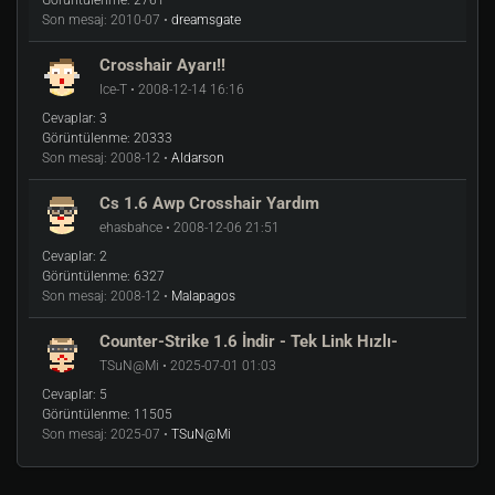
Görüntülenme:
2761
Son mesaj:
2010-07 •
dreamsgate
Crosshair Ayarı!!
Ice-T • 2008-12-14 16:16
Cevaplar:
3
Görüntülenme:
20333
Son mesaj:
2008-12 •
Aldarson
Cs 1.6 Awp Crosshair Yardım
ehasbahce • 2008-12-06 21:51
Cevaplar:
2
Görüntülenme:
6327
Son mesaj:
2008-12 •
Malapagos
Counter-Strike 1.6 İndir - Tek Link Hızlı-
TSuN@Mi • 2025-07-01 01:03
Cevaplar:
5
Görüntülenme:
11505
Son mesaj:
2025-07 •
TSuN@Mi