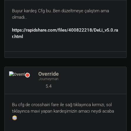
Buyur kardeş Cfg bu..Ben düzeltmeye çalıştım ama
olmadı..
https://rapidshare.com/files/400822218/DeLi_v5.0.ra
r.html
Override
Journeyman
5.4
Bu cfg de crosshairi fare ile sağ tıklayınca kırmızı, sol
tıklayınca mavi yapan kardeşimizin amacı neydi acaba