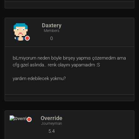
Daxtery
Members
0
biLmiyorum neden böyle birşey yapmıs çözemedim ama
cfg gzel aslında.. renk olayını yapamaıdm :S
yardım edebilecek yokmu?
Override
Journeyman
5.4