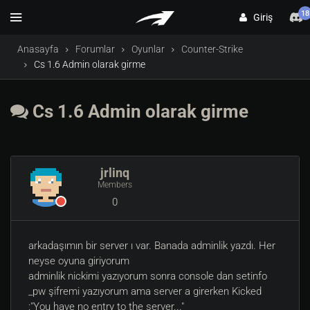
18
Giriş
Anasayfa
Forumlar
Oyunlar
Counter-Strike
Cs 1.6 Admin olarak girme
Cs 1.6 Admin olarak girme
jrlinq
Members
0
arkadaşımın bir server ı var. Banada adminlik yazdı. Her
neyse oyuna giriyorum
adminlik nickimi yazıyorum sonra console dan setinfo
_pw şifremi yazıyorum ama server a girerken Kicked
:"You have no entry to the server..."