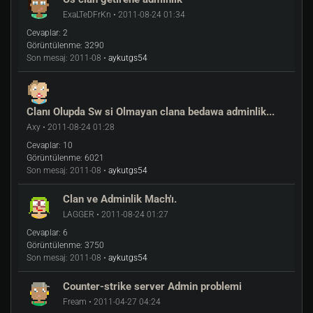
ExaLTeDFrKn • 2011-08-24 01:34
Cevaplar:
2
Görüntülenme:
3290
Son mesaj:
2011-08 •
aykutgs54
Clanı Olupda Sw si Olmayan clana bedawa adminlik...
Axy • 2011-08-24 01:28
Cevaplar:
10
Görüntülenme:
6021
Son mesaj:
2011-08 •
aykutgs54
Clan ve Adminlik Mach'ı.
LAGGER • 2011-08-24 01:27
Cevaplar:
6
Görüntülenme:
3750
Son mesaj:
2011-08 •
aykutgs54
Counter-strike server Admin problemi
Fream • 2011-04-27 04:24