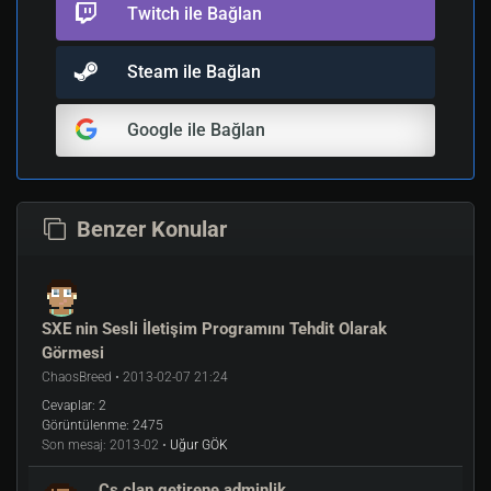
Twitch ile Bağlan
Steam ile Bağlan
Google ile Bağlan
Benzer Konular
SXE nin Sesli İletişim Programını Tehdit Olarak
Görmesi
ChaosBreed • 2013-02-07 21:24
Cevaplar:
2
Görüntülenme:
2475
Son mesaj:
2013-02 •
Uğur GÖK
Cs clan getirene adminlik