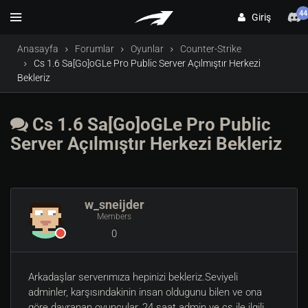
44
Giriş
Anasayfa
Forumlar
Oyunlar
Counter-Strike
Cs 1.6 Sa[Go]oGLe Pro Public Server Açılmıştır Herkezi
Bekleriz
Cs 1.6 Sa[Go]oGLe Pro Public
Server Açılmıştır Herkezi Bekleriz
w_sneijder
Members
0
Arkadaşlar serverımıza hepinizi bekleriz.Seviyeli
adminler, karşısındakinin insan oldugunu bilen ve ona
göre davranan oyuncular, 24 saat admin ve cs ile ilgili