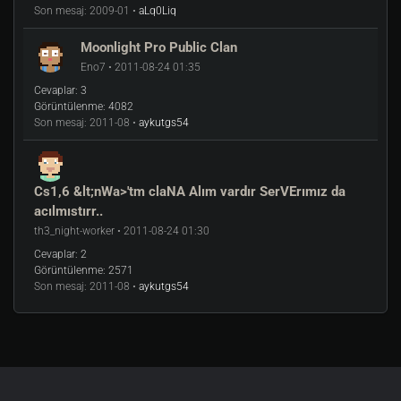
Son mesaj:
2009-01 •
aLq0Liq
Moonlight Pro Public Clan
Eno7 • 2011-08-24 01:35
Cevaplar:
3
Görüntülenme:
4082
Son mesaj:
2011-08 •
aykutgs54
Cs1,6 &lt;nWa>'tm claNA Alım vardır SerVErımız da
acılmıstırr..
th3_night-worker • 2011-08-24 01:30
Cevaplar:
2
Görüntülenme:
2571
Son mesaj:
2011-08 •
aykutgs54