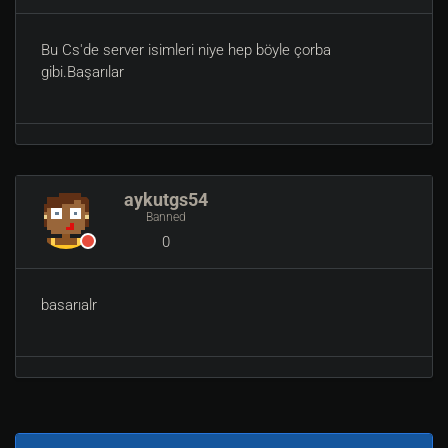
Bu Cs'de server isimleri niye hep böyle çorba
gibi.Başarılar
aykutgs54
Banned
0
basarıalr