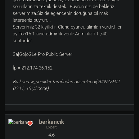
sorunlarınıza teknik destek...Buyrun sizi de bekleriz
serverımıza.Siz de eğlencenin doruğuna cıkmak
isterseniz buyrun...
Serverimiz 32 kişiliktir. Clana oyuncu alımları vardır.Her
ay Top15 1.'sine adminlik verilir.Adminlik 7 tl /40
köntördür.
Sa[Go]oGLe Pro Public Server
İp = 212.174.36.152
Bu konu w_sneijder tarafından düzenlendi(2009-09-02
02:11, 16 yıl önce)
berkancık
Expert
4.6