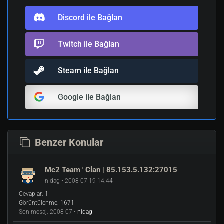
Discord ile Bağlan
Twitch ile Bağlan
Steam ile Bağlan
Google ile Bağlan
Benzer Konular
Mc2 Team ' Clan | 85.153.5.132:27015
nidag • 2008-07-19 14:44
Cevaplar:
1
Görüntülenme:
1671
Son mesaj:
2008-07 •
nidag