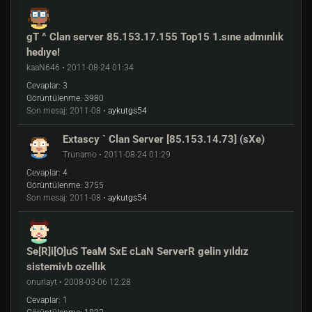
gT ^ Clan server 85.153.17.155 Top15 1.sıne admınlık
hedıye!
kaaN646 • 2011-08-24 01:34
Cevaplar:
3
Görüntülenme:
3980
Son mesaj:
2011-08 •
aykutgs54
Extascy ` Clan Server [85.153.14.73] (sXe)
Trunamo • 2011-08-24 01:29
Cevaplar:
4
Görüntülenme:
3755
Son mesaj:
2011-08 •
aykutgs54
Se[R]i[O]uS TeaM SxE cLaN ServerR gelin yıldız
sistemivb ozellık
onurlayt • 2008-03-06 12:28
Cevaplar:
1