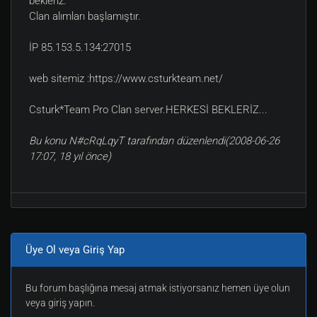
bekleriz.
Clan alımları başlamıştır.
İP 85.153.5.134:27015
web sitemiz :https://www.csturkteam.net/
Csturk*Team Pro Clan server.HERKESİ BEKLERİZ...
Bu konu N#cRqLqyT tarafından düzenlendi(2008-06-26
17:07, 18 yıl önce)
Üye Ol veya Giriş Yap
Bu forum başlığına mesaj atmak istiyorsanız hemen üye olun
veya giriş yapın.