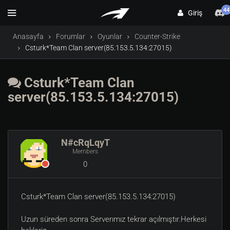
44
Giriş
Anasayfa
Forumlar
Oyunlar
Counter-Strike
Csturk*Team Clan server(85.153.5.134:27015)
Csturk*Team Clan
server(85.153.5.134:27015)
N#cRqLqyT
Members
0
Csturk*Team Clan server(85.153.5.134:27015)
Uzun süreden sonra Serverımız tekrar açılmıştır.Herkesi