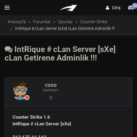
47
Giriş
Anasayfa
Forumlar
Oyunlar
Counter-Strike
IntRique # cLan Server [sXe] cLan Getirene Adminlik !!!
IntRique # cLan Server [sXe]
cLan Getirene Adminlik !!!
cxoo
Members
0
Counter Strike 1.6
IntRique # cLan Server [sXe]