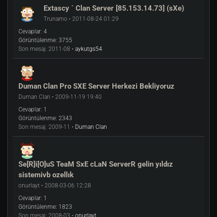
Extascy ` Clan Server [85.153.14.73] (sXe)
Trunamo • 2011-08-24 01:29
Cevaplar:
4
Görüntülenme:
3755
Son mesaj:
2011-08 •
aykutgs54
Duman Clan Pro SXE Server Herkezi Bekliyoruz
Duman Clan • 2009-11-19 19:40
Cevaplar:
1
Görüntülenme:
2343
Son mesaj:
2009-11 •
Duman Clan
Se[R]i[O]uS TeaM SxE cLaN ServerR gelin yıldız
sistemivb ozellık
onurlayt • 2008-03-06 12:28
Cevaplar:
1
Görüntülenme:
1823
Son mesaj:
2008-03 •
onurlayt