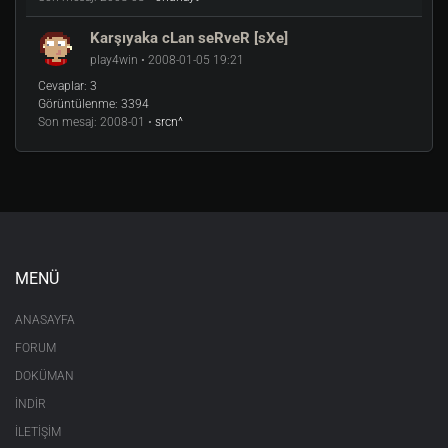
Karşıyaka cLan seRveR [sXe]
play4win • 2008-01-05 19:21
Cevaplar:
3
Görüntülenme:
3394
Son mesaj:
2008-01 •
srcn^
MENÜ
ANASAYFA
FORUM
DOKÜMAN
İNDİR
İLETİŞİM