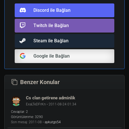
Discord ile Bağlan
Twitch ile Bağlan
Steam ile Bağlan
Google ile Bağlan
Benzer Konular
Cs clan getirene adminlik
ExaLTeDFrKn • 2011-08-24 01:34
Cevaplar:
2
Görüntülenme:
3290
Son mesaj:
2011-08 •
aykutgs54