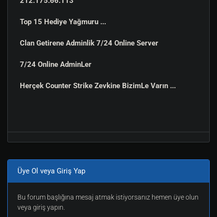
212.175.66.113
Top 15 Hediye Yağmuru ...
Clan Getirene Adminlik 7/24 Online Server
7/24 Online AdminLer
Herçek Counter Strike Zevkine BizimLe Varın ...
Üye Ol veya Giriş Yap
Bu forum başlığına mesaj atmak istiyorsanız hemen üye olun
veya giriş yapın.