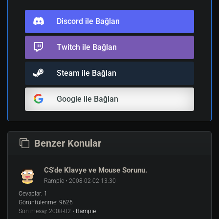
Discord ile Bağlan
Twitch ile Bağlan
Steam ile Bağlan
Google ile Bağlan
Benzer Konular
CS'de Klavye ve Mouse Sorunu.
Rampie • 2008-02-02 13:30
Cevaplar:
1
Görüntülenme:
9626
Son mesaj:
2008-02 •
Rampie