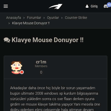
43
Giriş
Anasayfa
Forumlar
Oyunlar
Counter-Strike
Klavye Mouse Donuyor !!
Klavye Mouse Donuyor !!
cr1m
Members
0
Arkadaşlar daha önce hiç böyle bir sorun yaşamadım
bugün ultimate 2008 windows xp kurdum bilgisayarıma
sürücüleri yükledim sonra cs sxe flaan derken oyuna
girdim ve mouse klavye takılma yapıyor.Yani mesela öne
doğru giderken elimi çeksemde hala gitmeye devam