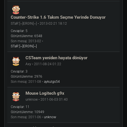
Counter-Strike 1.6 Takım Seçme Yerinde Donuyor
STaR`[~]ER0!N[~] • 2013-02-21 18:12
Cevaplar:
5
Görüntülenme:
6548
Son mesaj:
2013-02 •
STaR`[~]ER0!N[~]
CSTeam yeniden hayata dönüyor
Axy • 2011-08-24 01:22
Cevaplar:
3
Görüntülenme:
2976
Son mesaj:
2011-08 •
aykutgs54
Mouse Logitech g9x
unknow • 2011-06-03 01:40
Cevaplar:
11
Görüntülenme:
10949
Son mesaj:
2011-06 •
unknow