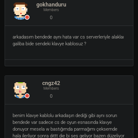
gokhanduru
Members
0
arkadasım bendede aynı hata var cs serverleriyle alaklaı
galiba bide sendeki klavye kablosuz ?
cngz42
Members
0
benim klavye kablolu arkadaşın dediği gibi aynı sorun
bendede var sadece cs de oyun esnasında klavye
donuyor mesela w bastığımda parmağımı çeksemde
hala ilerliyor sonra dıttt die bi ses geliyor bazen düzeliyor