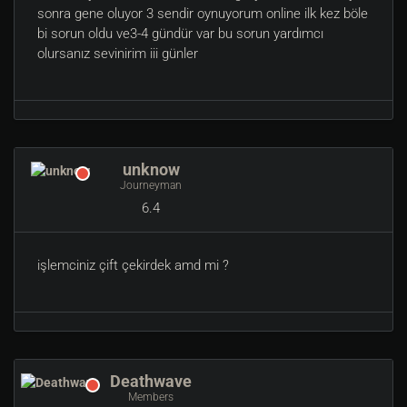
sonra gene oluyor 3 sendir oynuyorum online ilk kez böle
bi sorun oldu ve3-4 gündür var bu sorun yardımcı
olursanız sevinirim iii günler
unknow
Journeyman
6.4
işlemciniz çift çekirdek amd mi ?
Deathwave
Members