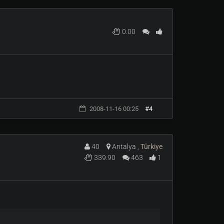
0.00
2008-11-16 00:25
#4
40
Antalya ,
Türkiye
339.90
463
1