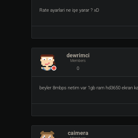
Rate ayarlari ne işe yarar ? xD
dewrimci
Members
0
beyler 8mbps netim var 1gb ram hd3650 ekran kart
caimera