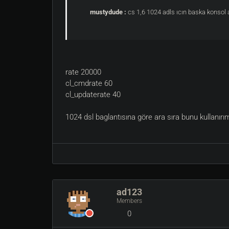
mustydude :
cs 1,6 1024 adls ıcın baska konsol a
rate 20000
cl_cmdrate 60
cl_updaterate 40
1024 dsl baglantısına göre ara sıra bunu kullanı
ad123
Members
0