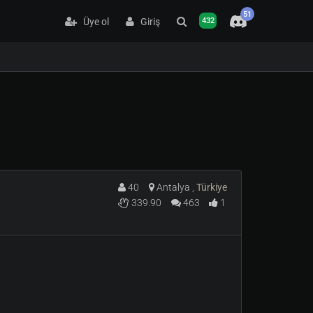
51
Üye ol
Giriş
432
40
Antalya ,
Türkiye
339.90
463
1