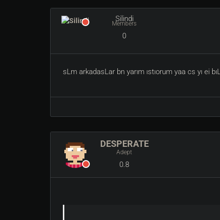
Silindi
Members
0
sLm arkadasLar bn yarım ıstıorum yaa cs yı ei b
DESPERATE
Adept
0.8