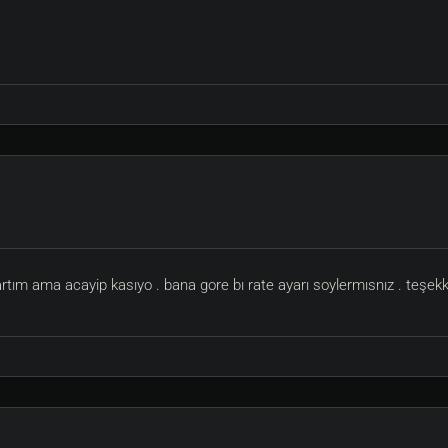
ım ama acayip kasıyo . bana gore bı rate ayarı soylermısnız . teşekk