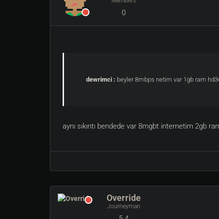
Members
0
dewrimci :
beyler 8mbps netim var 1gb ram hd3650
aynı sıkıntı bendede var 8mgbt internetim 2gb ra
Override
Journeyman
5.4