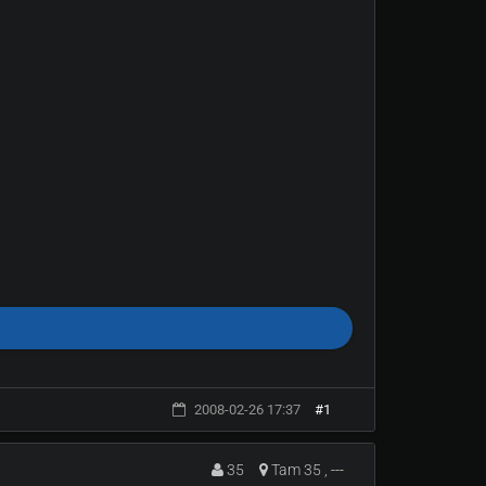
2008-02-26 17:37
#1
35
Tam 35 ,
---