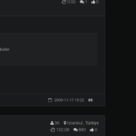
0.00
1
0
kürler
2009-11-17 15:22
#8
36
İstanbul ,
Türkiye
152.08
880
0