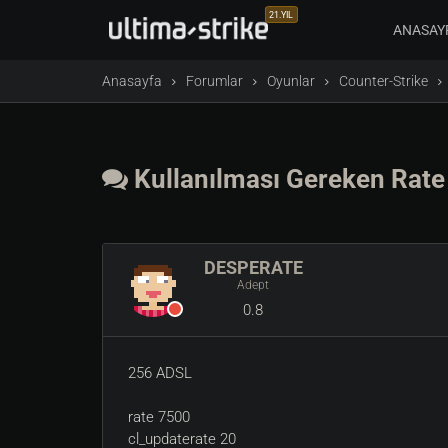
21.YIL
ANASAY
Anasayfa
Forumlar
Oyunlar
Counter-Strike
Kullanılması Gereken Rate 
DESPERATE
Adept
0.8
256 ADSL
rate 7500
cl_updaterate 20