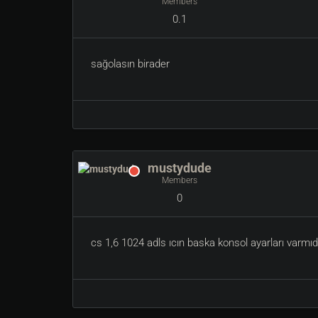
Members
0.1
sağolasın birader
mustydude
Members
0
cs 1,6 1024 adls ıcın baska konsol ayarları varmıdı