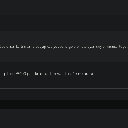
 ekran kartım ama acayip kasıyo . bana gore bı rate ayarı soylermısnız . teşek
m geforce8400 gs ekran kartım war fps 45-60 arası