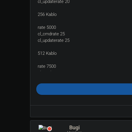
cl_updaterate 20
256 Kablo
rate 5000
cl_cmdrate 25
cl_updaterate 25
512 Kablo
rate 7500
cl_cmdrate 30
cl_updaterate 30
Günümüzün Bağlantılarına göre..
Bu konu desperate tarafından düzenlendi(2010-11-
Bugi