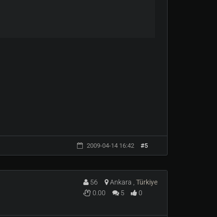
2009-04-14 16:42
#5
56
Ankara ,
Türkiye
0.00
5
0