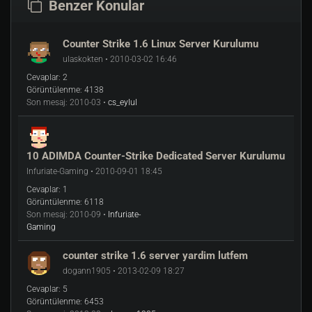
Benzer Konular
gamedll_linux 
"addons/metamod/dlls/meta
Counter Strike 1.6 Linux Server Kurulumu
mod_i386.so"
ulaskokten • 2010-03-02 16:46
Cevaplar:
2
ile düzeltiyoruz ve kurulum bitmiştir.
Görüntülenme:
4138
Son mesaj:
2010-03 •
cs_eylul
2.2 ) Amxmodx
İlk olarak
10 ADIMDA Counter-Strike Dedicated Server Kurulumu
cd
 /home/cs1/
Infuriate-Gaming • 2010-09-01 18:45
Cevaplar:
1
işleminden sonra
Görüntülenme:
6118
Son mesaj:
2010-09 •
Infuriate-
Gaming
wget https:
//garr
.dl.sourceforge.net/pr
oject/amxmodx/AMX%20Mod%20X%20Base/
1.8
.
counter strike 1.6 server yardim lutfem
1
/amxmodx-
1.8
.
1
-base.tar.gz

wget https:
//garr
.dl.sourceforge.net/pr
dogann1905 • 2013-02-09 18:27
oject/amxmodx/Counter-Strike%20Addon/
1.
Cevaplar:
5
8
.
1
/amxmodx-
1.8
.
1
-cstrike.tar.gz
Görüntülenme:
6453