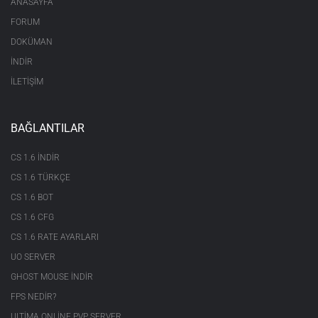
ANASAYFA
Rar içerisindeki, Bin/linux/ klasörü içerisindeki
FORUM
"dproto_i386.so" isimli dosyayı
DOKÜMAN
cstrike/addons/dproto/dlls/ içerisine atıyoruz.
Eğer böyle bir klasör yoksa oluşturuyoruz.
İNDİR
Sonra cstrike/addons/metamod içerisine giriyoruz ve
İLETİŞİM
plugins.ini içerisine linux
addons/dproto/dlls/dproto_i386.so yazıp kaydediyoruz.
Ardından dproto.cfg yi cstrike içerisine atıyoruz.
BAĞLANTILAR
Sonra server.cfg yi bulup uygun bir yerine
CS 1.6 INDIR
exec
 dproto.cfg 
CS 1.6 TÜRKÇE
CS 1.6 BOT
yazıyoruz kurulum tamamlanmıştr.
CS 1.6 CFG
Artık 47 - 48 protokol hatası almayacaksınız. İyi Oyunlar.
CS 1.6 RATE AYARLARI
UO SERVER
2.4 ) AmxSuperMod
AMXsupermod download linki :
https://ul.to/7eqvcqwx
GHOST MOUSE INDIR
Öncelikle rar dosyalarını bilgisayarımıza çıkartıyoruz
FPS NEDIR?
ardında ftp programıyla sunucumuza bağlanıyoruz.
ULTIMA ONLINE PVP SERVER