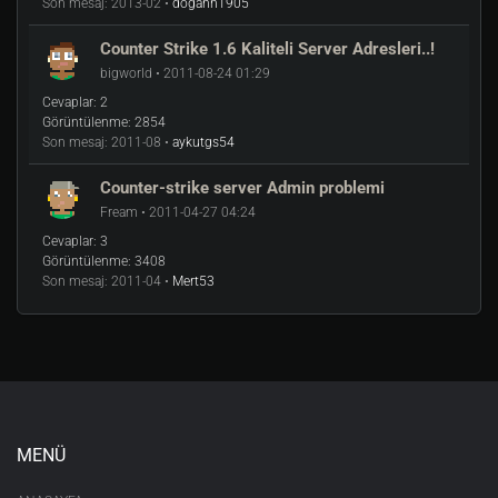
Son mesaj:
2013-02 •
dogann1905
Dosyalarını makinamıza çekiyoruz ardından
Counter Strike 1.6 Kaliteli Server Adresleri..!
bigworld • 2011-08-24 01:29
cd
 /home/cs1/cstrike

Cevaplar:
2
tar xfz /home/cs1/amxmodx-1.75a-base.ta
Görüntülenme:
2854
r.gz

Son mesaj:
2011-08 •
aykutgs54
tar xfz /home/cs1/amxmodx-1.75-cstrike.
tar.gz
Counter-strike server Admin problemi
Fream • 2011-04-27 04:24
Cevaplar:
3
Kodlarını yazdıktan sonra dosya kurulumları gerçekleşti
Görüntülenme:
3408
şimdi metamoda amxmodx'i tanıtalım
Son mesaj:
2011-04 •
Mert53
cstrike/addons/metamod içerisine giriyoruz ve
plugins.ini içerisine linux
addons/amxmodx/dlls/amxmodx_mm_i386.so yazıp
kaydediyoruz.
Bunun için filezilla programını öneririm daha kolay ve
daha rahat bir şekilde yapabilirsiniz
MENÜ
2.3 ) DProto
DProto Download linki :
https://ul.to/rz0ebui5