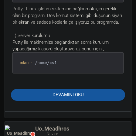
Putty : Linux işletim sistemine bağlanmak için gerekli
olan bir program. Dos komut sistemi gibi düşünün siyah
bir ekran ve sadece kodlarla çalışıyoruz bu programda.
1) Server kurulumu
Putty ile makinemize bağlandıktan sonra kurulum
yapacağımız klasörü oluşturuyoruz bunun için ;
mkdir
 /home/cs1 
ve ardından klasöre giriş yapalım
cd
 /home/cs1
DEVAMINI OKU
şimdi klasördeyiz. Counter Strike'yi sunucumuza
çekelim.
Uo_Meadhros
wget https://www.cstrike-planet.com/dl
Novice