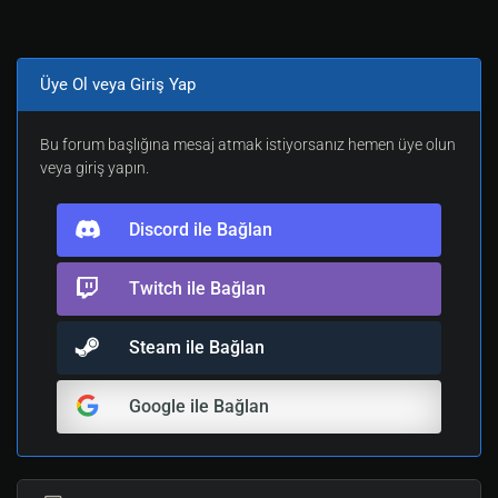
r.gz
Üye Ol veya Giriş Yap
Son olarak metamodumuzu tanıttırmaya geliyor iş bunu
için
Bu forum başlığına mesaj atmak istiyorsanız hemen üye olun
veya giriş yapın.
/home/cs1/cstrike içerisindeki liblist.
gam 
Discord ile Bağlan
dosyasını
Twitch ile Bağlan
nano /Bağlantı yolu/kurulu olduğu klasö
r adı/cstrike/liblist.gam 
Steam ile Bağlan
işlemi ile
Google ile Bağlan
gamedll_linux "dlls/cs_i386.so 
satırını