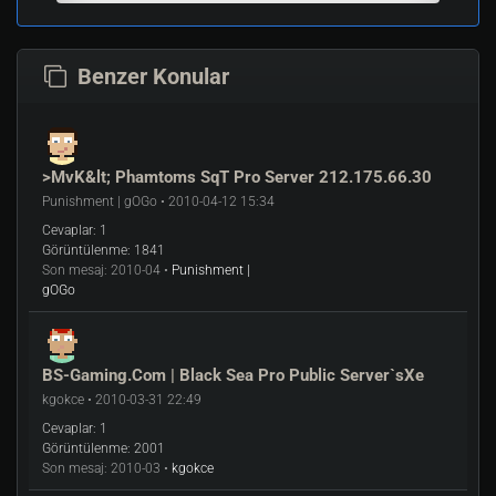
Benzer Konular
>MvK&lt; Phamtoms SqT Pro Server 212.175.66.30
Punishment | gOGo • 2010-04-12 15:34
Cevaplar:
1
Görüntülenme:
1841
Son mesaj:
2010-04 •
Punishment |
gOGo
BS-Gaming.Com | Black Sea Pro Public Server`sXe
kgokce • 2010-03-31 22:49
Cevaplar:
1
Görüntülenme:
2001
Son mesaj:
2010-03 •
kgokce