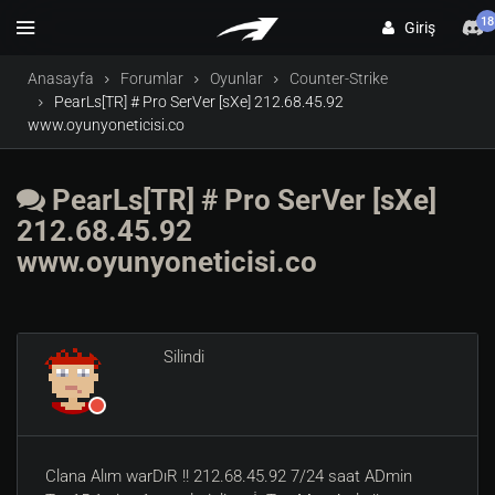
18
Giriş
Anasayfa
Forumlar
Oyunlar
Counter-Strike
PearLs[TR] # Pro SerVer [sXe] 212.68.45.92
www.oyunyoneticisi.co
PearLs[TR] # Pro SerVer [sXe]
212.68.45.92
www.oyunyoneticisi.co
Silindi
Clana Alım warDıR !! 212.68.45.92 7/24 saat ADmin