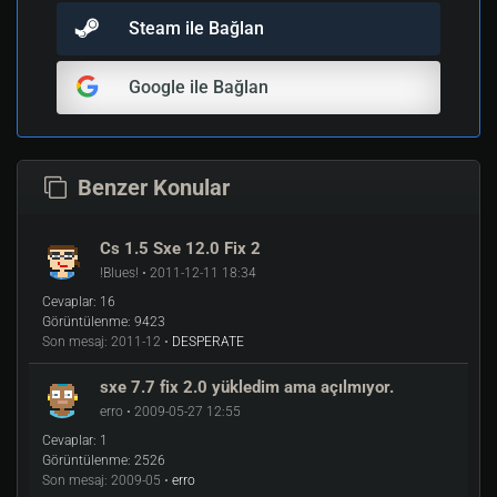
Steam ile Bağlan
Google ile Bağlan
Benzer Konular
Cs 1.5 Sxe 12.0 Fix 2
!Blues! • 2011-12-11 18:34
Cevaplar:
16
Görüntülenme:
9423
Son mesaj:
2011-12 •
DESPERATE
sxe 7.7 fix 2.0 yükledim ama açılmıyor.
erro • 2009-05-27 12:55
Cevaplar:
1
Görüntülenme:
2526
Son mesaj:
2009-05 •
erro