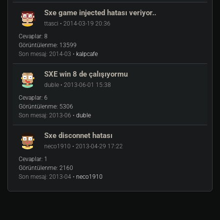
Sxe game injected hatası veriyor..
ttasci • 2014-03-19 20:36
Cevaplar:
8
Görüntülenme:
13599
Son mesaj:
2014-03 •
kalpcafe
SXE win 8 de çalışıyormu
duble • 2013-06-01 15:38
Cevaplar:
6
Görüntülenme:
5306
Son mesaj:
2013-06 •
duble
Sxe disconnet hatası
neco1910 • 2013-04-29 17:22
Cevaplar:
1
Görüntülenme:
2160
Son mesaj:
2013-04 •
neco1910