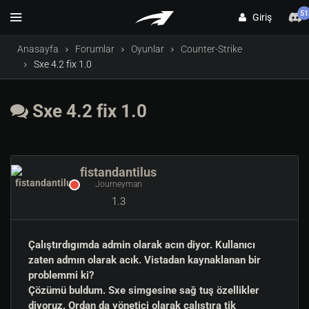
51
Giriş
Anasayfa
Forumlar
Oyunlar
Counter-Strike
Sxe 4.2 fix 1.0
Sxe 4.2 fix 1.0
fistandantilus
Journeyman
1.3
Çalıştırdıgımda admin olarak acın diyor. Kullanıcı
zaten admın olarak acık. Vistadan kaynaklanan bir
problemmi ki?
Çözümü buldum. Sxe simgesine sağ tuş özellikler
diyoruz. Ordan da yönetici olarak çalıştıra tik