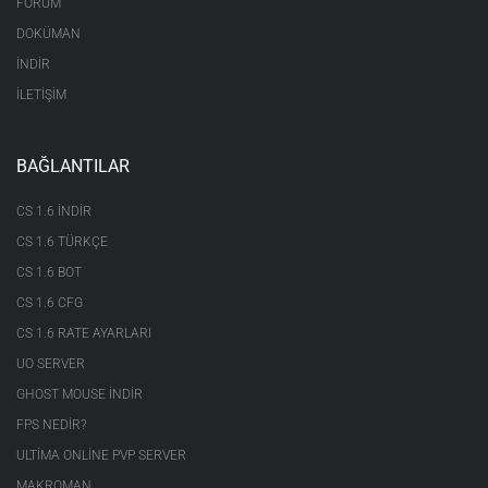
FORUM
DOKÜMAN
İNDİR
İLETİŞİM
BAĞLANTILAR
CS 1.6 INDIR
CS 1.6 TÜRKÇE
CS 1.6 BOT
CS 1.6 CFG
CS 1.6 RATE AYARLARI
UO SERVER
GHOST MOUSE INDIR
FPS NEDIR?
ULTIMA ONLINE PVP SERVER
MAKROMAN