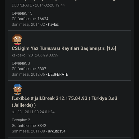
RGESC
(muthaeer - ryden - Avalon - maeth - e1 )
DESPERATE • 2014-02-20 19:44
Life-Support
(mtafeak - Calyx - Leetreich -
Cevaplar:
15
jabbawockeez - Galaxy)
Görüntülenme:
16634
EXHILARATE
(HIDHANNz - jakosez - ach - RLP -
Son mesaj:
2014-02 •
haylaz
darthling)
HWA.Kingston
(Reaqs - XANTARES - kat1pw0w~ -
ONLY - ExtraM)
CSLigim Yaz Turnuvası Kayıtları Başlamıştır. [1.6]
Vague
(bir - egemen [love] - volition - scrawL - hamas)
kskbeko • 2012-06-29 03:59
RTOD eSports
(sledge - societa - mariacche - riwaden -
1453)
Cevaplar:
3
Görüntülenme:
3307
cago\'s
(marqnue - despe - blazen - merentz - velixa)
Son mesaj:
2012-06 •
DESPERATE
FreakysinActioN
(m0nsteer - Fanatic - Jushey - Chaox -
Andrew)
Team Oath
(TO - [TRG]Sensiyan - TO - Damien - TO -
4djust - TO - neetzki - TO - MasqueradE)
fLexibLe # jaiLBreak 212.175.84.93 ( Türkiye 3.'sü
E-bears
(Andrue - hasaneel - troublEEE - lurz - dejonx)
(Jaillerde) )
_____________________________________________________________
aLi.33 • 2011-08-24 01:24
______________________________
Cevaplar:
2
Görüntülenme:
3342
Son mesaj:
2011-08 •
aykutgs54
Turnuva hakkında detaylı bilgi ve ödeme seçenekleri için
tıklayınız
.