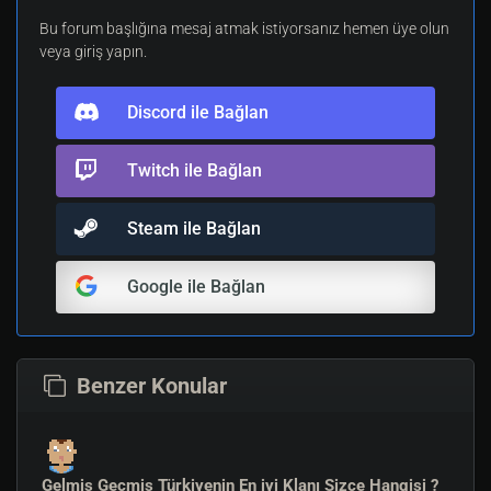
ÖDÜLLER
Bu forum başlığına mesaj atmak istiyorsanız hemen üye olun
veya giriş yapın.
1.Takıma 5x SteelSeries Siberia v2 CS:GO Edition
Discord ile Bağlan
Kulaklık
2.Takıma 5x SteelSeries Kana CS:GO Edition
Twitch ile Bağlan
3.Takıma 5x SteelSeries Qck+ MousePad
Steam ile Bağlan
Kayıt olan takımlar
( 12 )
- Onaylanan takımlar (
2
/
16
Google ile Bağlan
)
bestmixeu
(ITS MY TURN - LEGGENDA - gorkie - Reif -
sc4rf4ce)
Benzer Konular
Noxx.Gaming
(S.A.S - Pxx - Cxx - Rigel - Fedai)
_____________________________________________________________
__________________________________________
Gelmiş Geçmiş Türkiyenin En iyi Klanı Sizce Hangisi ?