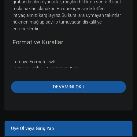
grubunda olan oyuncular, maçları bittikten sonra 3 saat
mola hakları olacaktır. Bu süre içerisinde lütfen
ihtiyaçlarınızı karşılayınız.Bu kurallara uymayan takımlar
hükmen mağlup sayılıp turnuvadan diskalifiye
edileceklerdir.
Format ve Kurallar
Turnuva Formatı : 5v5
Turnuva Tarihi : 14 Temmuz 2013
Turnuva Saati : 10:00
Turnuva Katılım Ücreti : 50TL (Katılım Garanti Bedeli)
DEVAMINI OKU
Maksimum takım sayısı : 16
Eleme Tarzı : Grup-Tekli Eleminasyon
Kullanılacak PC sayısı : 40
Haritalar : de_nuke - de_dust2 - de_inferno - de_mirage -
de_train
Kurallar : Tıklayın
Üye Ol veya Giriş Yap
Oyuncu sınırlaması : Yok