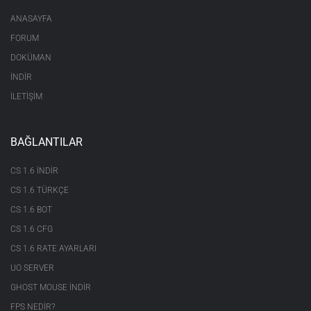
ANASAYFA
FORUM
DOKÜMAN
İNDİR
İLETİŞİM
BAĞLANTILAR
CS 1.6 INDIR
CS 1.6 TÜRKÇE
CS 1.6 BOT
CS 1.6 CFG
CS 1.6 RATE AYARLARI
UO SERVER
GHOST MOUSE INDIR
FPS NEDIR?