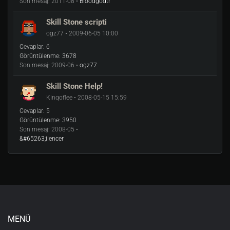
Son mesaj:
2011-08 •
Bloodgodtr
Skill Stone scripti
ogz77 • 2009-06-05 10:00
Cevaplar:
6
Görüntülenme:
3678
Son mesaj:
2009-06 •
ogz77
Skill Stone Help!
Kinqoflee • 2008-05-15 15:59
Cevaplar:
5
Görüntülenme:
3950
Son mesaj:
2008-05 •
&#65263;ilencer
MENÜ