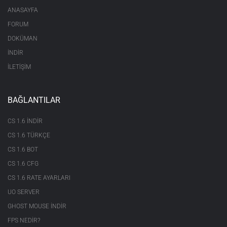
ANASAYFA
FORUM
DOKÜMAN
İNDİR
İLETİŞİM
BAĞLANTILAR
CS 1.6 INDIR
CS 1.6 TÜRKÇE
CS 1.6 BOT
CS 1.6 CFG
CS 1.6 RATE AYARLARI
UO SERVER
GHOST MOUSE INDIR
FPS NEDIR?