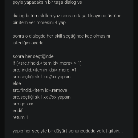
şöyle yapacaksın bir taşa dialog ve
dialogda tüm skilleri yaz sonra o taşa tıklayınca üstüne
bir item ver moresini 4 yap
sonra o dialogda her skill seçtiğinde kaç olmasını
istediğini ayarla
sonra her seçtiğinde
if (<src.findid.<item id>.more> > 1)
src.findid.<itemin idsi>.more -=1
src.seçtiği skill xx //xx yapsın
else
src.findid.<item id>.remove
src.seçtiği skill xx //xx yapsın
src.go xxx
endif
return 1
yapıp her seçişte bir düşürt sonuncudada yollat gitsin...