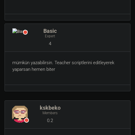
Basic
Expert
4
mümkün yazabilirsin. Teacher scriptlerini editleyerek
yaparsan hemen biter
kskbeko
Members
0.2