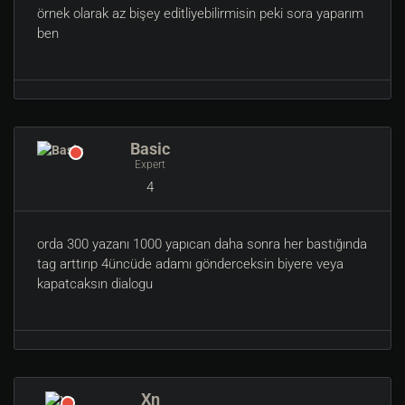
örnek olarak az bişey editliyebilirmisin peki sora yaparım
ben
Basic
Expert
4
orda 300 yazanı 1000 yapıcan daha sonra her bastığında
tag arttırıp 4üncüde adamı gönderceksin biyere veya
kapatcaksın dialogu
Xn