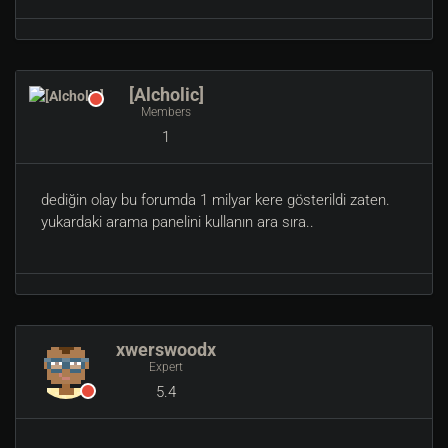
[Alcholic]
Members
1
dediğin olay bu forumda 1 milyar kere gösterildi zaten.
yukardaki arama panelini kullanın ara sıra..
xwerswoodx
Expert
5.4