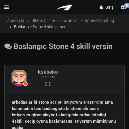
58
Giriş
Anasayfa
Ultima Online
Forumlar
Sphere Scripting
Baslangıc Stone 4 skill versin
Baslangıc Stone 4 skill versin
kskbeko
Members
0.2
arkadaslar bi stone scripti istiyorum arastırdım ama
bulamadım ben baslangıcta bi stone olmasını
istiyorum giren player tıkladıgında ordan istedigi
4skilli secip oyuna baslamasını istiyorum mümkünmü
acaba