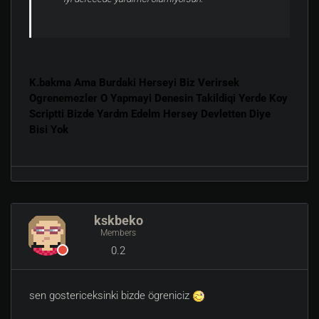
K.bakma Ama Burdaki Herseyi Biz Verirsek
Ogrenemezler O Yapmayi Denesin Takildiqi Yerde Koy
Scriptti Bizde Yardm Edelm Hersey Devletten Diye
Bisi Yok
kskbeko
Members
0.2
sen gostericeksinki bizde ögreniciz