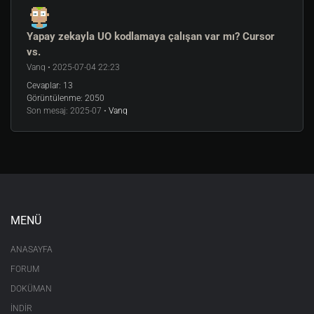
Yapay zekayla UO kodlamaya çalışan var mı? Cursor
vs.
Vanq • 2025-07-04 22:23
Cevaplar:
13
Görüntülenme:
2050
Son mesaj:
2025-07 •
Vanq
MENÜ
ANASAYFA
FORUM
DOKÜMAN
İNDİR