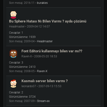
Son mesaj:
2016-11 •
burakies
Bu Sphere Hatası Nı Bilen Varmı ? ayda çözümü
Headmaster • 2009-04-12 14:07
Cevaplar:
1
Görüntülenme:
1939
Son mesaj:
2009-04 •
Headmaster
Font Editorü kullanmayı bilen var mı??
Raven-X • 2008-05-20 18:53
Cevaplar:
3
Görüntülenme:
2410
Son mesaj:
2008-05 •
Raven-X
Kasmalı server bilen varmı ?
leonardo07 • 2007-09-13 15:53
Cevaplar:
2
Görüntülenme:
3724
Son mesaj:
2007-09 •
Stream-ex