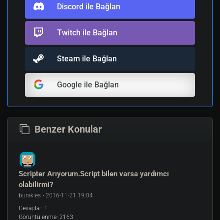
Discord ile Bağlan
Twitch ile Bağlan
Steam ile Bağlan
Google ile Bağlan
Benzer Konular
Scripter Arıyorum.Script bilen varsa yardımcı
olabilirmi?
burakies • 2016-11-21 19:04
Cevaplar:
1
Görüntülenme:
2163