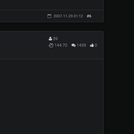
2007-11-29 01:12
#6
39
144.70
1439
0