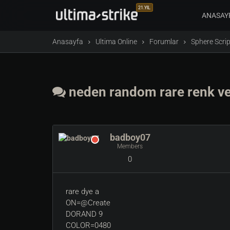
21.YIL
ANASAY
Anasayfa
Ultima Online
Forumlar
Sphere Scrip
neden random rare renk v
badboy07
Members
0
rare dye a
ON=@Create
DORAND 9
COLOR=0480