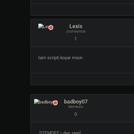
Lexis
Journeyman
1
tam scripti koyar mısın
badboy07
Members
0
[ITEMDEF i_dye_rare]