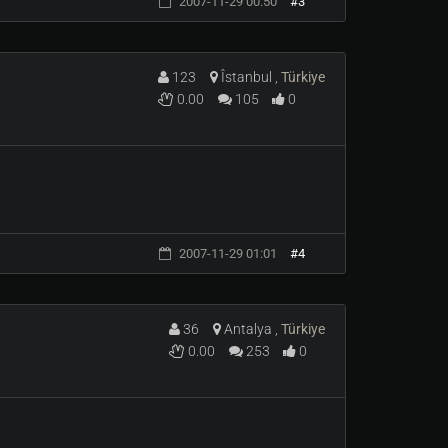
2007-11-29 00:50
#3
a ordakı grublar benım serverın renklerı ıle
123
Îstanbul ,
Türkiye
0.00
105
0
2007-11-29 01:01
#4
36
Antalya ,
Türkiye
0.00
253
0