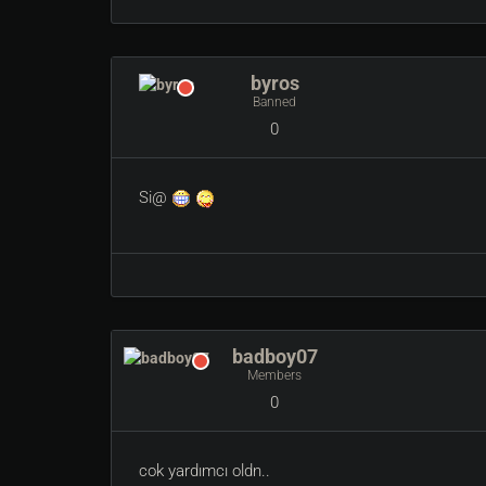
he bide bi renk grubu nasıl olustururum
color=colors_xxx
bu xxx yerine rare dye ın renklerı ıcın bı grup kur
byros
uyusmuyor
Banned
0
Si@
badboy07
Members
0
cok yardımcı oldn..