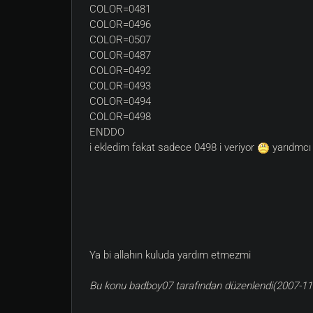
COLOR=0481
COLOR=0496
COLOR=0507
COLOR=0487
COLOR=0492
COLOR=0493
COLOR=0494
COLOR=0498
ENDDO
i ekledim fakat sadece 0498 i veriyor
yarıdmcı 
Ya bi allahın kuluda yardım etmezmi
Bu konu badboy07 tarafından düzenlendi(2007-11-2