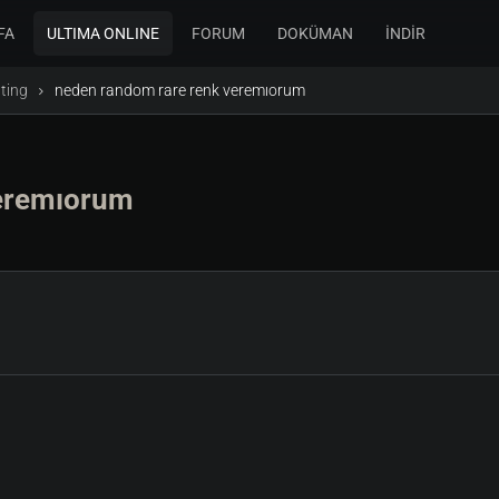
FA
ULTIMA ONLINE
FORUM
DOKÜMAN
İNDİR
ting
neden random rare renk veremıorum
eremıorum