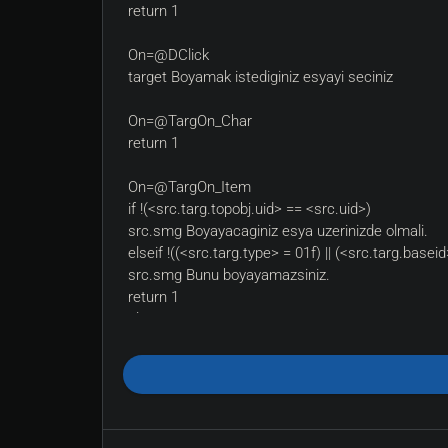
return 1
On=@DClick
target Boyamak istediginiz esyayi seciniz
On=@TargOn_Char
return 1
On=@TargOn_Item
if !(<src.targ.topobj.uid> == <src.uid>)
src.smg Boyayacaginiz esya uzerinizde olmali.
elseif !((<src.targ.type> = 01f) || (<src.targ.baseid
src.smg Bunu boyayamazsiniz.
return 1
else
src.targ.color <color>
src.targ.update
endif
return 1