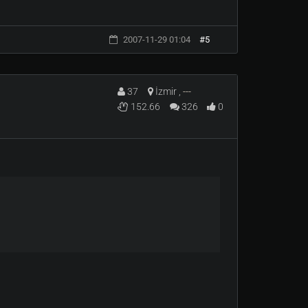
2007-11-29 01:04
#5
37
İzmir ,
---
152.66
326
0