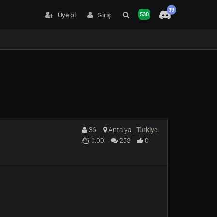
39
Üye ol
Giriş
530
36
Antalya ,
Türkiye
0.00
253
0