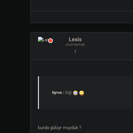
Lexis
Journeyman
1
byros :
Si@
burda gülüyr muyduk ?