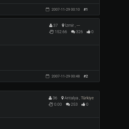
2007-11-29 00:10
#1
37
İzmir ,
---
152.66
326
0
2007-11-29 00:48
#2
36
Antalya ,
Türkiye
0.00
253
0