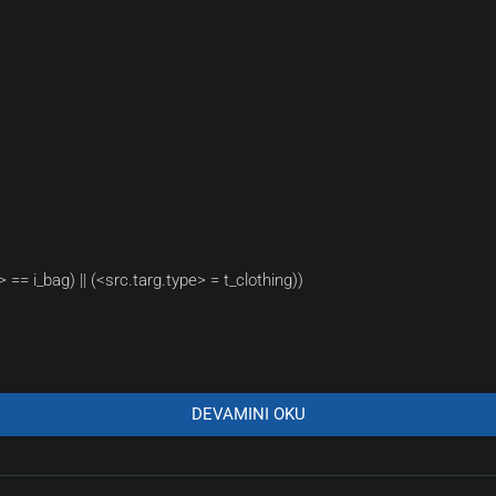
> == i_bag) || (<src.targ.type> = t_clothing))
DEVAMINI OKU