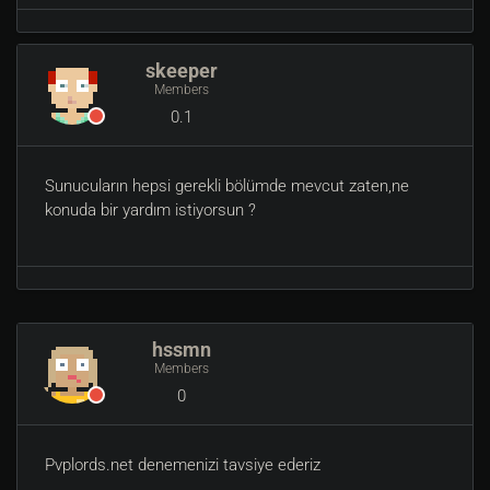
skeeper
Members
0.1
Sunucuların hepsi gerekli bölümde mevcut zaten,ne
konuda bir yardım istiyorsun ?
hssmn
Members
0
Pvplords.net denemenizi tavsiye ederiz