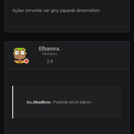
Açılan serverlar var giriş yaparak denemelisin.
Elhamra.
Members
2.4
Uo_Meadhros :
Pvplords tercih ederim