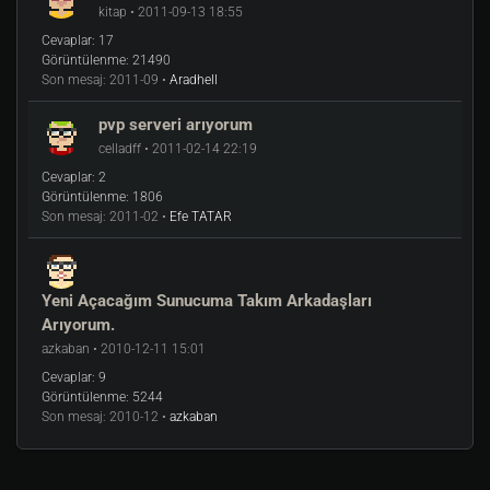
kitap • 2011-09-13 18:55
Cevaplar:
17
Görüntülenme:
21490
Son mesaj:
2011-09 •
Aradhell
pvp serveri arıyorum
celladff • 2011-02-14 22:19
Cevaplar:
2
Görüntülenme:
1806
Son mesaj:
2011-02 •
Efe TATAR
Yeni Açacağım Sunucuma Takım Arkadaşları
Arıyorum.
azkaban • 2010-12-11 15:01
Cevaplar:
9
Görüntülenme:
5244
Son mesaj:
2010-12 •
azkaban