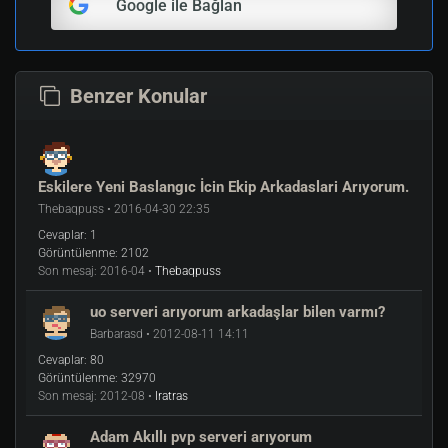
Google ile Bağlan
Benzer Konular
Eskilere Yeni Baslangıc İcin Ekip Arkadaslari Arıyorum.
Thebaqpuss • 2016-04-30 22:35
Cevaplar:
1
Görüntülenme:
2102
Son mesaj:
2016-04 •
Thebaqpuss
uo serveri arıyorum arkadaşlar bilen varmı?
Barbarasd • 2012-08-11 14:11
Cevaplar:
80
Görüntülenme:
32970
Son mesaj:
2012-08 •
Iratras
Adam Akıllı pvp serveri arıyorum