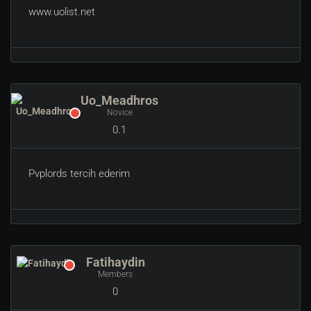
www.uolist.net
Uo_Meadhros
Novice
0.1
Pvplords tercih ederim
Fatihaydin
Members
0