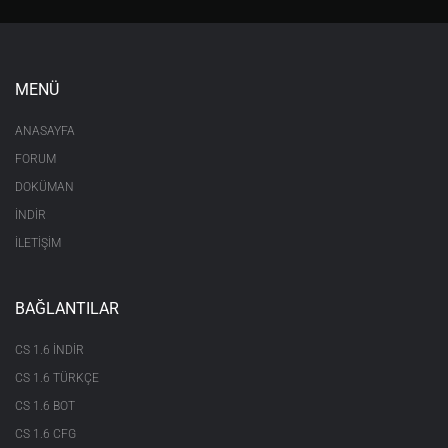
MENÜ
ANASAYFA
FORUM
DOKÜMAN
İNDİR
İLETİŞİM
BAĞLANTILAR
CS 1.6 INDIR
CS 1.6 TÜRKÇE
CS 1.6 BOT
CS 1.6 CFG