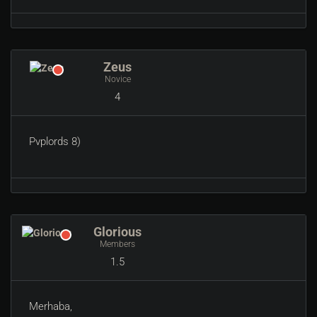
Zeus
Novice
4
Pvplords 8)
Glorious
Members
1.5
Merhaba,