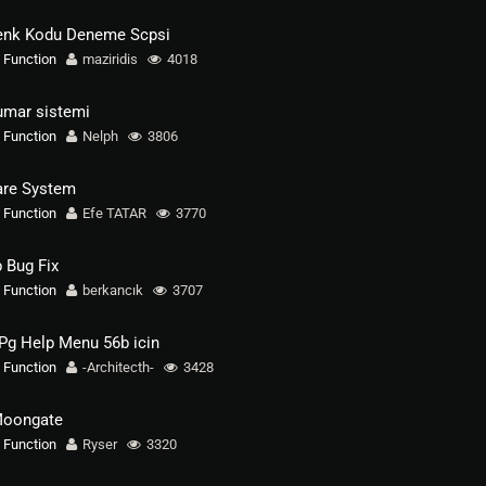
enk Kodu Deneme Scpsi
Function
maziridis
4018
umar sistemi
Function
Nelph
3806
are System
Function
Efe TATAR
3770
 Bug Fix
Function
berkancık
3707
Pg Help Menu 56b icin
Function
-Architecth-
3428
Moongate
Function
Ryser
3320