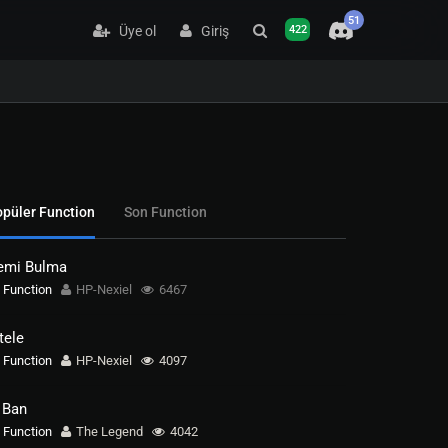
51
Üye ol
Giriş
422
püler Function
Son Function
emi Bulma
Function
HP-Nexiel
6467
tele
Function
HP-Nexiel
4097
 Ban
Function
The Legend
4042