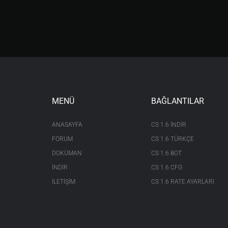
MENÜ
BAĞLANTILAR
ANASAYFA
CS 1.6 INDIR
FORUM
CS 1.6 TÜRKÇE
DOKÜMAN
CS 1.6 BOT
İNDİR
CS 1.6 CFG
İLETİŞİM
CS 1.6 RATE AYARLARI