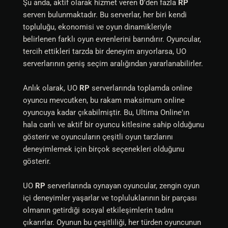
Şu anda, aktif olarak hizmet veren
0
'den fazla
RP
serverı bulunmaktadır. Bu serverlar, her biri kendi
topluluğu, ekonomisi ve oyun dinamikleriyle
belirlenen farklı oyun evrenlerini barındırır. Oyuncular,
tercih ettikleri tarzda bir deneyim arıyorlarsa, UO
serverlarının geniş seçim aralığından yararlanabilirler.
Anlık olarak, UO
RP
serverlarında toplamda
online
oyuncu mevcutken, bu rakam maksimum
online
oyuncuya kadar çıkabilmiştir. Bu, Ultima Online'ın
hala canlı ve aktif bir oyuncu kitlesine sahip olduğunu
gösterir ve oyuncuların çeşitli oyun tarzlarını
deneyimlemek için birçok seçenekleri olduğunu
gösterir.
UO
RP
serverlarında oynayan oyuncular, zengin oyun
içi deneyimler yaşarlar ve topluluklarının bir parçası
olmanın getirdiği sosyal etkileşimlerin tadını
çıkarırlar. Oyunun bu çeşitliliği, her türden oyuncunun