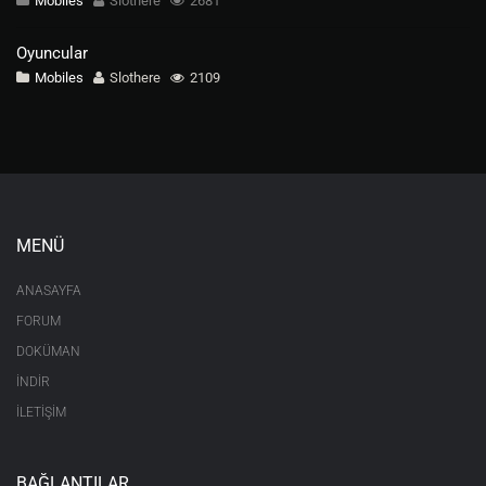
Mobiles
Slothere
2681
Oyuncular
Mobiles
Slothere
2109
MENÜ
ANASAYFA
FORUM
DOKÜMAN
İNDİR
İLETİŞİM
BAĞLANTILAR