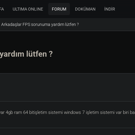
FA
ULTIMA ONLINE
FORUM
DOKÜMAN
İNDİR
Arkadaşlar FPS sorunuma yardım lütfen ?
ardım lütfen ?
var 4gb ram 64 bitişletim sistemi windows 7 işletim sistemi var biri b