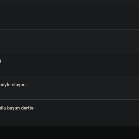
!
öyle oluyor....
dla başım dertte