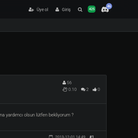
46
Üye ol
Giriş
425
56
0.10
2
0
ana yardımcı olsun lütfen bekliyorum ?
2013-12-01 14:49
#1