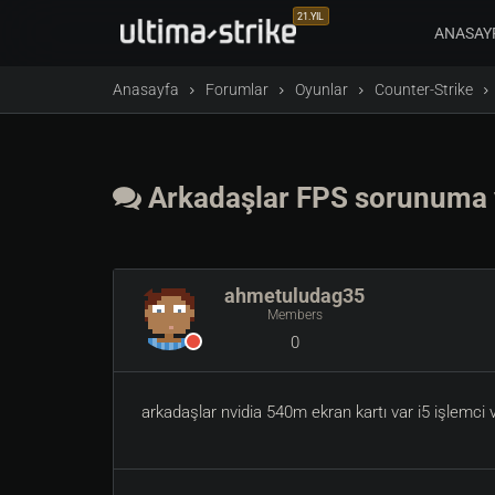
21.YIL
ANASAY
Anasayfa
Forumlar
Oyunlar
Counter-Strike
Arkadaşlar FPS sorunuma y
ahmetuludag35
Members
0
arkadaşlar nvidia 540m ekran kartı var i5 işlemci 