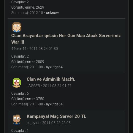
Cevaplar:
2
Görüntülenme:
2629
Son mesaj:
2012-10 •
unknow
CLan ArayanLar qeLsin Her Gün Mac Atcak Serverimiz
War !!!
44eren44 • 2011-08-24 01:30
Cevaplar:
2
Görüntülenme:
2809
Son mesaj:
2011-08 •
aykutgs54
Clan ve Adminlik Mach'ı.
LAGGER • 2011-08-24 01:27
Cevaplar:
6
Görüntülenme:
3750
Son mesaj:
2011-08 •
aykutgs54
Kampanya! Maç Server 20 TL
cs_eylul • 2011-05-23 23:05
Cevaplar:
1