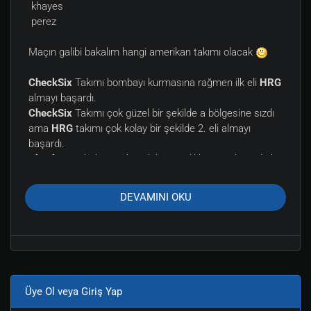
khayes
perez
Maçın galibi bakalım hangi amerikan takımı olacak
CheckSix
Takımı bombayı kurmasına rağmen ilk eli
HRG
almayı başardı.
CheckSix
Takımı çok güzel bir şekilde a bölgesine sızdı
ama
HRG
takımı çok kolay bir şekilde 2. eli almayı
başardı.
CheckSix
B bölgesini büyük bir ustalıkla girerek arada ki
farkı 1'e indirdi.
CheckSix
Bu sefer A bölgesini değerlendirdi ve durumu
DEVAMINI OKU
HRG
karşısında 2-2 yaptı ve beraberliğin gelmesiyle ufak
bir ara verildi.
Bu konu Tymaron tarafından düzenlendi(2012-06-30
18:46, 14 yıl önce)
Üye Ol veya Giriş Yap