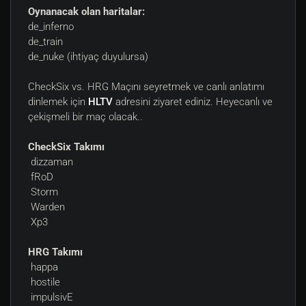
Oynanacak olan haritalar:
de_inferno
de_train
de_nuke (ihtiyaç duyulursa)
CheckSix vs. HRG Maçını seyretmek ve canlı anlatımı
dinlemek için
HLTV
adresini ziyaret ediniz. Heyecanlı ve
çekişmeli bir maç olacak..
CheckSix Takımı
dizzaman
fRoD
Storm
Warden
Xp3
HRG Takımı
happa
hostile
impulsivE