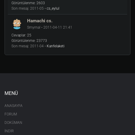
Görüntülenme:
2603
Son mesaj:
2011-05 •
cs_eylul
Hamachi cs.
Smyrna! • 2011-04-11 21:41
Cevaplar:
25
Görüntülenme:
23773
Son mesaj:
2011-04 •
Kanfelaketi
MENÜ
ANASAYFA
FORUM
DOKÜMAN
İNDİR