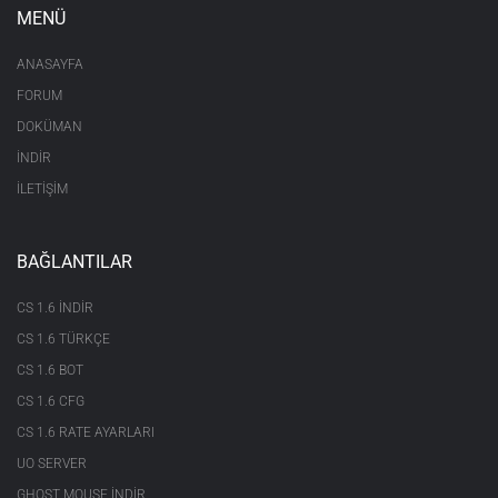
MENÜ
ANASAYFA
FORUM
DOKÜMAN
İNDİR
İLETİŞİM
BAĞLANTILAR
CS 1.6 INDIR
CS 1.6 TÜRKÇE
CS 1.6 BOT
CS 1.6 CFG
CS 1.6 RATE AYARLARI
UO SERVER
GHOST MOUSE INDIR