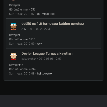
Cevaplar:
5
Görüntülenme:
4556
Son mesaj:
2011-07 •
Uo_Meadhros
ödüllü cs 1.6 turnuvası katılım ucretsız
Axy • 2010-09-29 22:39
Cevaplar:
5
Görüntülenme:
5310
Son mesaj:
2010-09 •
Axy
Devler League Turnuva kayıtları
kskbekoksk • 2010-08-06 12:09
Cevaplar:
6
Görüntülenme:
4894
Son mesaj:
2010-08 •
hain_kostok