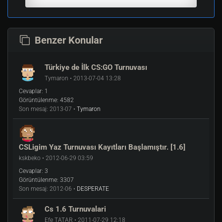
Benzer Konular
Türkiye de İlk CS:GO Turnuvası
Tymaron • 2013-07-04 13:28
Cevaplar:
1
Görüntülenme:
4582
Son mesaj:
2013-07 •
Tymaron
CSLigim Yaz Turnuvası Kayıtları Başlamıştır. [1.6]
kskbeko • 2012-06-29 03:59
Cevaplar:
3
Görüntülenme:
3307
Son mesaj:
2012-06 •
DESPERATE
Cs 1.6 Turnuvalari
Efe TATAR • 2011-07-29 12:18