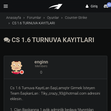
42
Giriş
Anasayfa
Forumlar
Oyunlar
Counter-Strike
CS 1.6 TURNUVA KAYITLARI
CS 1.6 TURNUVA KAYITLARI
enginn
Members
0
Cs 1.6 Turnuva KayıtLarı ßaşLamıştır Girmek İsteyen
Team ßaşkanLarı :
Tiky_crazy_93@hotmail.com
adresini
eklesin..
1. Clan Başkanına 1 aylık adminlik bedava !!Ayrıntıları