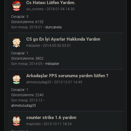
Cs Hatası Lütfen Yardım.
uo_contery • 2018-01-04 14:30
Cevaplar:
3
Görüntülenme:
6152
Son mesaj:
2018-01 •
duncanela
CS go En İyi Ayarlar Hakkında Yardım
mblaster • 2014-05-30 03:01
Cevaplar:
1
Görüntülenme:
3802
Son mesaj:
2014-05 •
mblaster
Arkadaşlar FPS sorunuma yardım lütfen ?
ahmetuludag35 • 2013-12-01 14:49
Cevaplar:
1
Görüntülenme:
2240
Son mesaj:
2013-12 •
ahmetuludag35
counter strike 1.6 yardım
maziridis • 2013-10-11 18:24