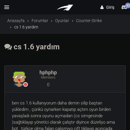
43
Giriş
Anasayfa
Forumlar
Oyunlar
Counter-Strike
cs 1.6 yardım
cs 1.6 yardım
hphphp
Members
0
ben cs 1.6 kullanıyorum daha demin silip baştan
yükledim , çünkü oynarken kapatıp açtım oyun birden
yavaşladı sonra oyunu açmadan (cs simgesinde
)sağtıklayıp yönetici olarak çalıştır diyince düzeliyo ama
bot , türkçe olma falan çalışmıyo çift tıklayıp açıncada