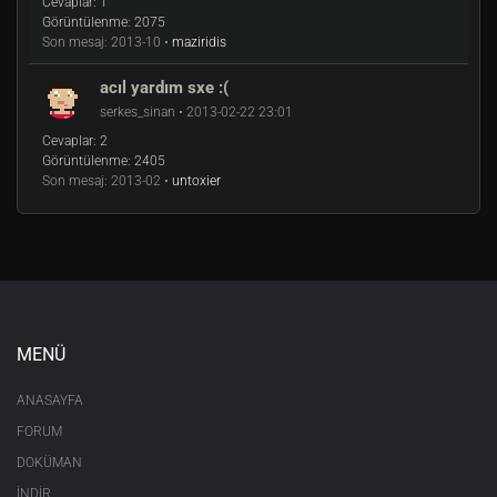
Cevaplar:
1
Görüntülenme:
2075
Son mesaj:
2013-10 •
maziridis
acıl yardım sxe :(
serkes_sinan • 2013-02-22 23:01
Cevaplar:
2
Görüntülenme:
2405
Son mesaj:
2013-02 •
untoxier
MENÜ
ANASAYFA
FORUM
DOKÜMAN
İNDİR