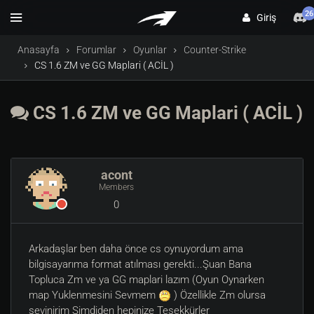
26
Giriş
Anasayfa
Forumlar
Oyunlar
Counter-Strike
CS 1.6 ZM ve GG Maplari ( ACİL )
CS 1.6 ZM ve GG Maplari ( ACİL )
acont
Members
0
Arkadaşlar ben daha önce cs oynuyordum ama
bilgisayarıma format atılması gerekti...Şuan Bana
Topluca Zm ve ya GG maplari lazım (Oyun Oynarken
map Yuklenmesini Sevmem
) Özellikle Zm olursa
sevinirim Şimdiden hepinize Teşekkürler