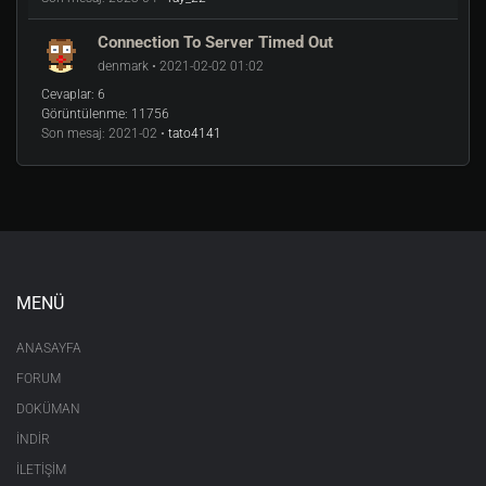
Connection To Server Timed Out
denmark • 2021-02-02 01:02
Cevaplar:
6
Görüntülenme:
11756
Son mesaj:
2021-02 •
tato4141
MENÜ
ANASAYFA
FORUM
DOKÜMAN
İNDİR
İLETİŞİM