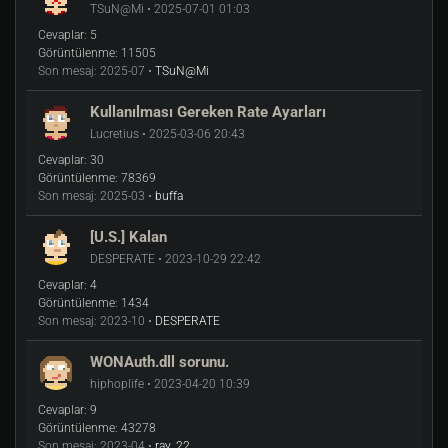
TSuN@Mi • 2025-07-01 01:03
Cevaplar:
5
Görüntülenme:
11505
Son mesaj:
2025-07 •
TSuN@Mi
Kullanılması Gereken Rate Ayarları
Lucretius • 2025-03-06 20:43
Cevaplar:
30
Görüntülenme:
78369
Son mesaj:
2025-03 •
buffa
[U.S.] Kalan
DESPERATE • 2023-10-29 22:42
Cevaplar:
4
Görüntülenme:
1434
Son mesaj:
2023-10 •
DESPERATE
WONAuth.dll sorunu.
hiphoplife • 2023-04-20 10:39
Cevaplar:
9
Görüntülenme:
43278
Son mesaj:
2023-04 •
ray_22