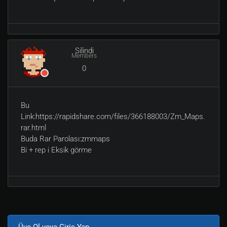
Silindi
Members
0
Bu
Link:https://rapidshare.com/files/366188003/Zm_Maps.
rar.html
Buda Rar Parolası:zmmaps
Bi + rep i Eksik görme