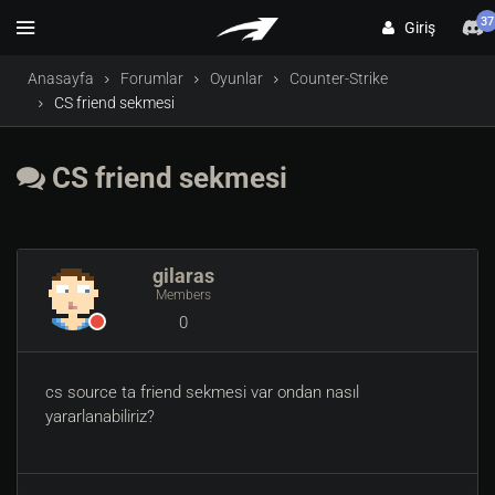
37
Giriş
Anasayfa
Forumlar
Oyunlar
Counter-Strike
CS friend sekmesi
CS friend sekmesi
gilaras
Members
0
cs source ta friend sekmesi var ondan nasıl
yararlanabiliriz?