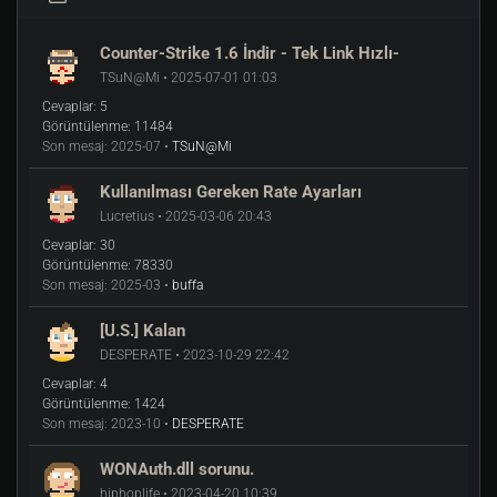
Counter-Strike 1.6 İndir - Tek Link Hızlı-
TSuN@Mi • 2025-07-01 01:03
Cevaplar:
5
Görüntülenme:
11484
Son mesaj:
2025-07 •
TSuN@Mi
Kullanılması Gereken Rate Ayarları
Lucretius • 2025-03-06 20:43
Cevaplar:
30
Görüntülenme:
78330
Son mesaj:
2025-03 •
buffa
[U.S.] Kalan
DESPERATE • 2023-10-29 22:42
Cevaplar:
4
Görüntülenme:
1424
Son mesaj:
2023-10 •
DESPERATE
WONAuth.dll sorunu.
hiphoplife • 2023-04-20 10:39