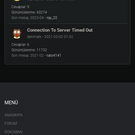
Cevaplar:
9
Görüntülenme:
43274
Son mesaj:
2023-04 •
ray_22
Connection To Server Timed Out
denmark • 2021-02-02 01:02
Cevaplar:
6
Görüntülenme:
11732
Son mesaj:
2021-02 •
tato4141
MENÜ
ANASAYFA
FORUM
DOKÜMAN