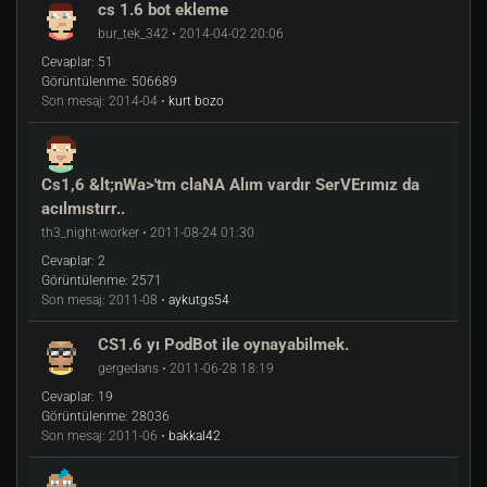
cs 1.6 bot ekleme
bur_tek_342 • 2014-04-02 20:06
Cevaplar:
51
Görüntülenme:
506689
Son mesaj:
2014-04 •
kurt bozo
Cs1,6 &lt;nWa>'tm claNA Alım vardır SerVErımız da
acılmıstırr..
th3_night-worker • 2011-08-24 01:30
Cevaplar:
2
Görüntülenme:
2571
Son mesaj:
2011-08 •
aykutgs54
CS1.6 yı PodBot ile oynayabilmek.
gergedans • 2011-06-28 18:19
Cevaplar:
19
Görüntülenme:
28036
Son mesaj:
2011-06 •
bakkal42