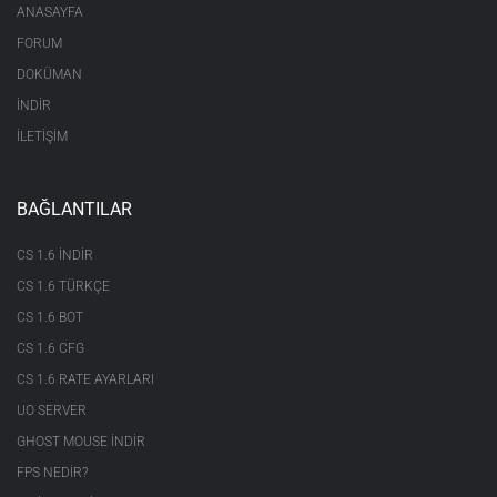
ANASAYFA
FORUM
DOKÜMAN
İNDİR
İLETİŞİM
BAĞLANTILAR
CS 1.6 INDIR
CS 1.6 TÜRKÇE
CS 1.6 BOT
CS 1.6 CFG
CS 1.6 RATE AYARLARI
UO SERVER
GHOST MOUSE INDIR
FPS NEDIR?