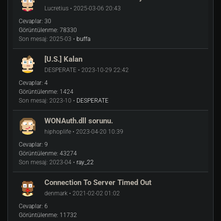
Lucretius • 2025-03-06 20:43
Cevaplar:
30
Görüntülenme:
78330
Son mesaj:
2025-03 •
buffa
[U.S.] Kalan
DESPERATE • 2023-10-29 22:42
Cevaplar:
4
Görüntülenme:
1424
Son mesaj:
2023-10 •
DESPERATE
WONAuth.dll sorunu.
hiphoplife • 2023-04-20 10:39
Cevaplar:
9
Görüntülenme:
43274
Son mesaj:
2023-04 •
ray_22
Connection To Server Timed Out
denmark • 2021-02-02 01:02
Cevaplar:
6
Görüntülenme:
11732