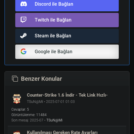
Discord ile Bağlan
Twitch ile Bağlan
Steam ile Bağlan
Google ile Bağlan
Benzer Konular
Counter-Strike 1.6 İndir - Tek Link Hızlı-
TSuN@Mi • 2025-07-01 01:03
Cevaplar:
5
Görüntülenme:
11484
Son mesaj:
2025-07 •
TSuN@Mi
Kullanılması Gereken Rate Ayarları