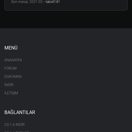
Son mesaj:
2021-02 •
tato4141
MENÜ
ANASAYFA
FORUM
DOKÜMAN
İNDİR
İLETİŞİM
BAĞLANTILAR
CS 1.6 INDIR