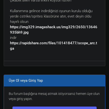
çıkabilir.Bilen varsa linkini koysun lütfen
Kullanımına gelince indirdiğinizi oyunun kurulu olduğu
yerde cstrike/sprites klasörüne atın, evet deyin oldu
hayırlı olsun
https://img329.imageshack.us/img329/2650/13646
935bh9.jpg
indir
https://rapidshare.com/files/101418477/scope_arc.t
ga
Üye Ol veya Giriş Yap
Bu forum başlığına mesaj atmak istiyorsanız hemen üye olun
veya giriş yapın.