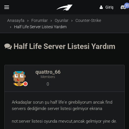
31
Giriş
Anasayfa
Forumlar
Oyunlar
Counter-Strike
Half Life Server Listesi Yardım
Half Life Server Listesi Yardım
quattro_66
Members
0
Arkadaşlar sorun şu half life'e girebiliyorum ancak find
servers dediğimde server listesi gelmiyor ekrana
not:server listesi oyunda mevcut,ancak gelmiyor yine de.