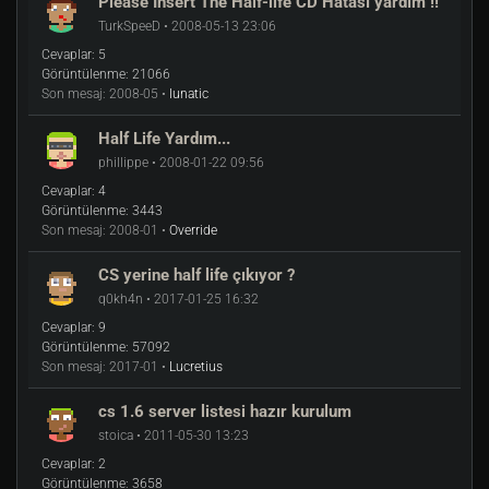
Please Insert The Half-life CD Hatası yardım !!
TurkSpeeD • 2008-05-13 23:06
Cevaplar:
5
Görüntülenme:
21066
Son mesaj:
2008-05 •
lunatic
Half Life Yardım...
phillippe • 2008-01-22 09:56
Cevaplar:
4
Görüntülenme:
3443
Son mesaj:
2008-01 •
Override
CS yerine half life çıkıyor ?
q0kh4n • 2017-01-25 16:32
Cevaplar:
9
Görüntülenme:
57092
Son mesaj:
2017-01 •
Lucretius
cs 1.6 server listesi hazır kurulum
stoica • 2011-05-30 13:23
Cevaplar:
2
Görüntülenme:
3658