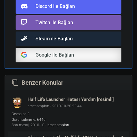
Discord ile Bağlan
Twitch ile Bağlan
Steam ile Bağlan
Google ile Bağlan
Benzer Konular
Half Life Launcher Hatası Yardım [resimli]
brschampion • 2010-10-28 23:44
Cevaplar:
3
Görüntülenme:
6446
Son mesaj:
2010-10 •
brschampion