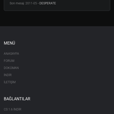
Son mesaj:
2011-05 •
DESPERATE
MENÜ
ANASAYFA
FORUM
DOKÜMAN
İNDİR
İLETİŞİM
BAĞLANTILAR
CS 1.6 INDIR