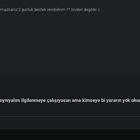
azsanız 2 gunluk destek verebılırım ?? (evden degıldır..)
oynıyalım ilgilenmeye çalışıyosun ama kimseye bi yararın yok ok