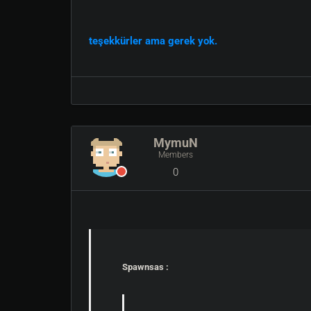
teşekkürler ama gerek yok.
MymuN
Members
0
Spawnsas :