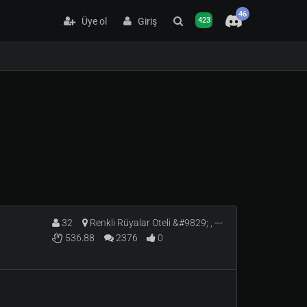
46
Üye ol
Giriş
423
32
Renkli Rüyalar Oteli &#9829; ,
---
536.88
2376
0