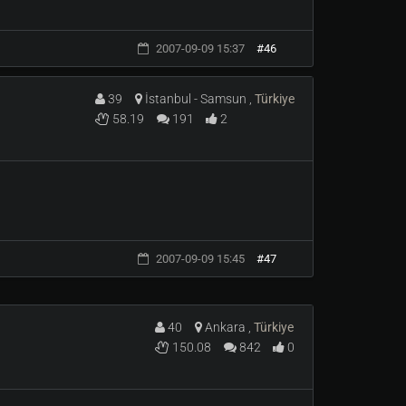
2007-09-09 15:37
#46
39
İstanbul - Samsun ,
Türkiye
58.19
191
2
2007-09-09 15:45
#47
40
Ankara ,
Türkiye
150.08
842
0