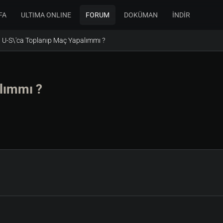
FA
ULTIMA ONLINE
FORUM
DOKÜMAN
İNDİR
U-S\'ca Toplanıp Maç Yapalımmı ?
lımmı ?