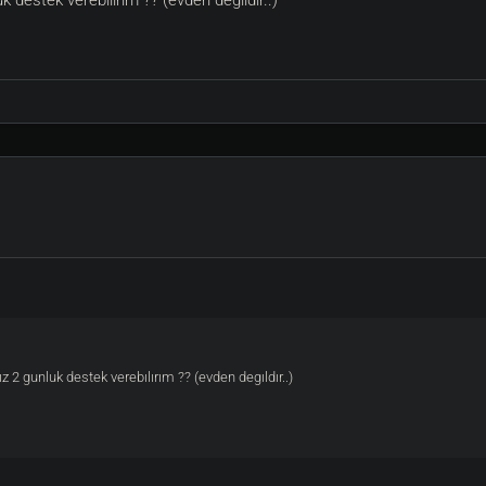
destek verebılırım ?? (evden degıldır..)
2 gunluk destek verebılırım ?? (evden degıldır..)