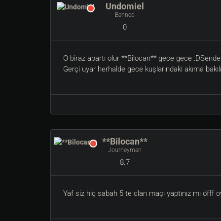
Undomiel
Banned
0
O biraz abartı olur **Bilocan** gece gece :DSend
Gerçi uyar herhalde gece kuşlarındaki akıma bakıl
**Bilocan**
Journeyman
8.7
Yaf siz hiç sabah 5 te clan maçı yaptınız mı öfff 