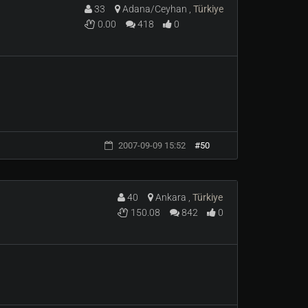
33
Adana/Ceyhan ,
Türkiye
0.00
418
0
2007-09-09 15:52
#50
40
Ankara ,
Türkiye
150.08
842
0