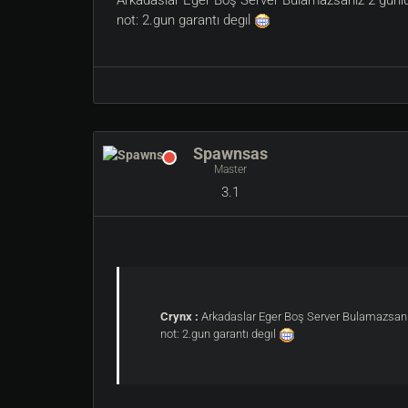
Arkadaslar Eger Boş Server Bulamazsanız 2 gunluk 
not: 2.gun garantı degıl
Spawnsas
Master
3.1
Crynx :
Arkadaslar Eger Boş Server Bulamazsanız 
not: 2.gun garantı degıl