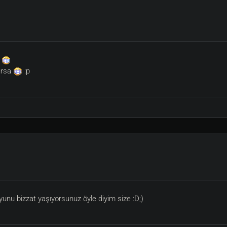
e
ırsa
:p
oyunu bizzat yaşıyorsunuz öyle diyim size :D;)