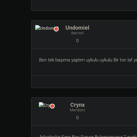
Undomiel
Banned
0
Ben tek başıma yaptım uykulu uykulu Bir ton la
Crynx
Members
0