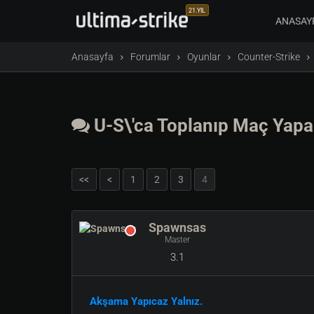
21.YIL
ANASAY
Anasayfa
Forumlar
Oyunlar
Counter-Strike
U-S\'ca Toplanıp Maç Yapa
<<
<
1
2
3
4
Spawnsas
Master
3.1
Akşama Yapıcaz Yalnız.