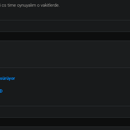
i cs time oynuyalım o vakitlerde.
 sürüyor
:D