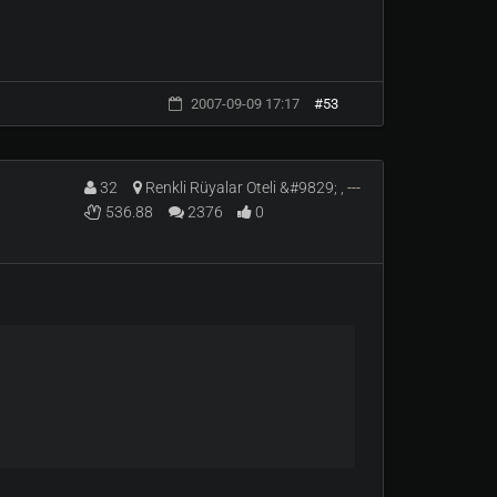
2007-09-09 17:17
#53
32
Renkli Rüyalar Oteli &#9829; ,
---
536.88
2376
0