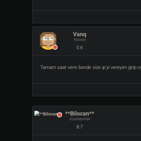
Vanq
Novice
0.6
Tamam saat verin bende size ip'yi vereyim girip 
**Bilocan**
Journeyman
8.7