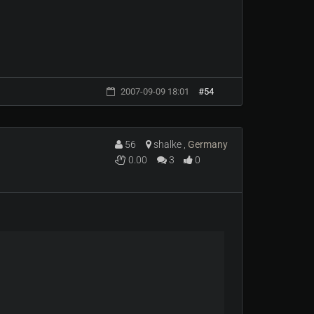
2007-09-09 18:01
#54
56
shalke ,
Germany
0.00
3
0