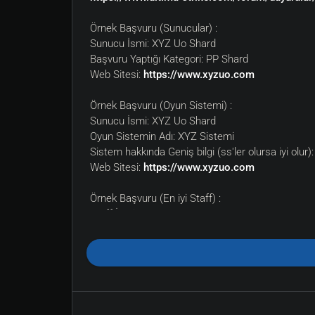
Örnek Başvuru (Sunucular) :
Sunucu İsmi: XYZ Uo Shard
Başvuru Yaptığı Kategori: PP Shard
Web Sitesi:
https://www.xyzuo.com
Örnek Başvuru (Oyun Sistemi) :
Sunucu İsmi: XYZ Uo Shard
Oyun Sistemin Adı: XYZ Sistemi
Sistem hakkında Geniş bilgi (ss'ler olursa iyi olur
Web Sitesi:
https://www.xyzuo.com
Örnek Başvuru (En iyi Staff) :
Staff İsmi: XYZ
Staff CV : (Staff'ın görev yaptığı sunucular (web ad
Önemli Not: Başvurular Pazar Gecesi 23:59'da s
sitesi gibi kriterlerde değerlendirelecektir. P