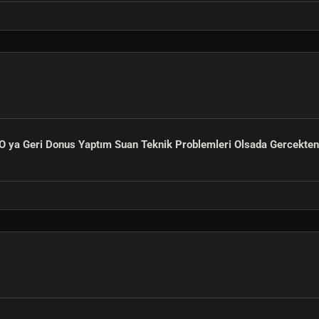
UO ya Geri Donus Yaptım Suan Teknik Problemleri Olsada Gercekte