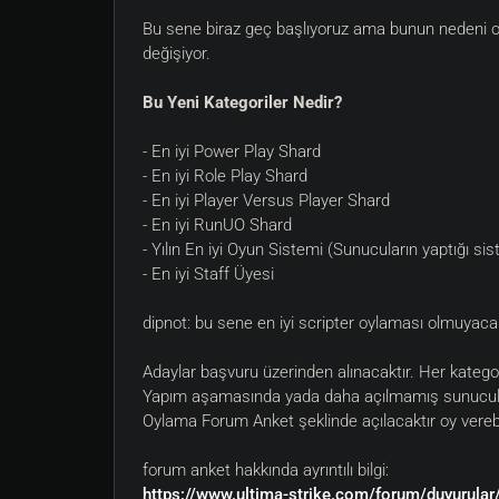
Bu sene biraz geç başlıyoruz ama bunun nedeni oy
değişiyor.
Bu Yeni Kategoriler Nedir?
- En iyi Power Play Shard
- En iyi Role Play Shard
- En iyi Player Versus Player Shard
- En iyi RunUO Shard
- Yılın En iyi Oyun Sistemi (Sunucuların yaptığı si
- En iyi Staff Üyesi
dipnot: bu sene en iyi scripter oylaması olmuyacak
Adaylar başvuru üzerinden alınacaktır. Her katego
Yapım aşamasında yada daha açılmamış sunucula
Oylama Forum Anket şeklinde açılacaktır oy verebil
forum anket hakkında ayrıntılı bilgi:
https://www.ultima-strike.com/forum/duyurula