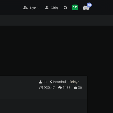
18
Üye ol
Giriş
353
38
İstanbul ,
Türkiye
930.47
1483
36