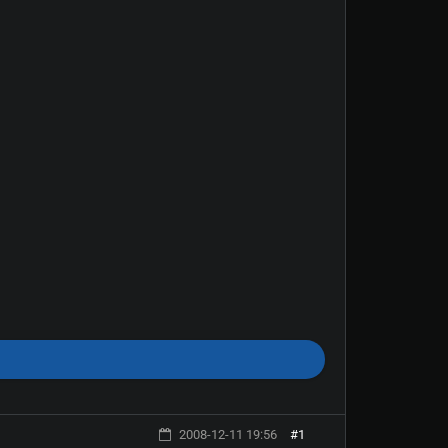
)
zen, tertip, yazım kuralları, sunucunun web
n gereken doygunluğa ulaşır isek daha erkende
2008-12-11 19:56
#1