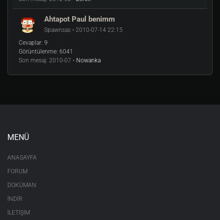
Kabul ettim Selanik'in
Ahtapot Paul benimm
Spawnsas • 2010-07-14 22:15
Kardeş şehir olma teklifini
Cevaplar:
9
Görüntülenme:
6041
Benim de tarihteki yerim
Son mesaj:
2010-07 •
Nowanka
Eskidir Selanik kadar.
* * * *
Fikir çubuklarım ulaşır
MENÜ
Antik çağlara
ANASAYFA
Gövde gösterisi de yaparım
FORUM
DOKÜMAN
Birlik olup Selanik'le
İNDİR
Atatürk'ü sevmeyenlere
İLETİŞİM