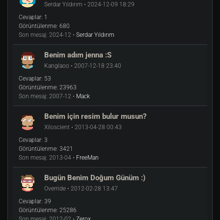
Ey dünya insanları!
Serdar Yıldırım • 2024-12-09 18:29
Cevaplar:
1
Tarih 13-05-2022
Görüntülenme:
680
Son mesaj:
2024-12 •
Serdar Yıldırım
Serdar, Bursa Güzelyalı'da
Benim adım jenna :S
Ben Selanik'im!
Kanglaoo • 2007-12-18 23:40
Cevaplar:
53
Güzelyalı'yı kardeş şehir ilan ettim.
Görüntülenme:
23963
Son mesaj:
2007-12 •
Mack
SON
Benim için resim bulur musun?
Xiloscient • 2013-04-28 00:43
Cevaplar:
3
Görüntülenme:
3421
----------------------------------------
Son mesaj:
2013-04 •
FreeMan
Bugün Benim Doğum Günüm :)
Override • 2012-02-28 13:47
BENİM ADIM GÜZELYALI
Cevaplar:
39
Görüntülenme:
25286
Ben Bursa Güzelyalı'yım!
Son mesaj:
2012-02 •
Zerox