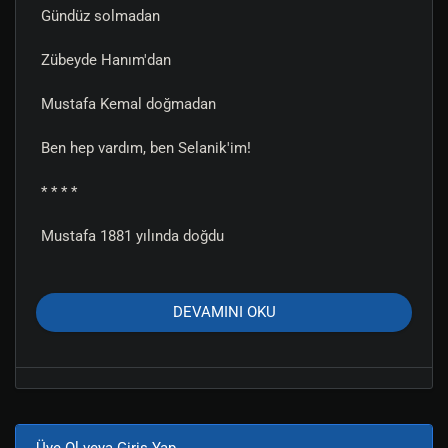
Gündüz solmadan
Zübeyde Hanım'dan
Mustafa Kemal doğmadan
Ben hep vardım, ben Selanik'im!
* * * *
Mustafa 1881 yılında doğdu
Sonra Mustafa Kemal oldu
DEVAMINI OKU
Mustafa Kemal Atatürk olacaktı
Aradan 53 yıl geçmesi gerekti.
* * * *