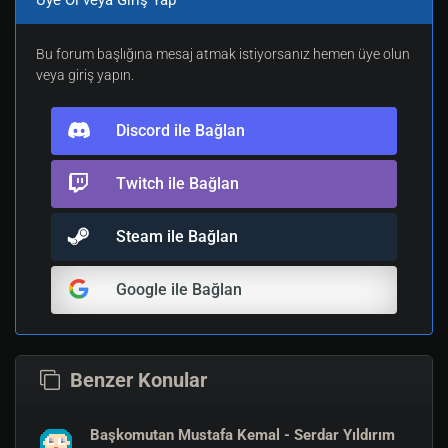
Üye Ol veya Giriş Yap
Farkedemedim ben bile
Mustafa'nın Atatürk olacağını
Bu forum başlığına mesaj atmak istiyorsanız hemen üye olun
veya giriş yapın.
Yurdu istila edilmiş milletlerin
Discord ile Bağlan
Baştacı olacağını.
Twitch ile Bağlan
* * * *
Mustafa Kemal yoklukla savaştı
Steam ile Bağlan
Yoktan yonga kopardı
Google ile Bağlan
İnanılmazı gerçekleştirip
Türkiye Cumhuriyeti'ni kurdu.
Benzer Konular
* * * *
Başkomutan Mustafa Kemal - Serdar Yıldırım