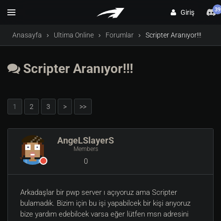
39
Giriş
Anasayfa
Ultima Online
Forumlar
Scripter Aranıyor!!!
Scripter Aranıyor!!!
1
2
3
>
>>
AngeLSlayerS
Members
0
Arkadaşlar bir pwp server ı açıyoruz ama Scripter
bulamadık. Bizim için bu işi yapabilcek bir kişi arıyoruz
bize yardım edebilcek varsa eğer lütfen msn adresini