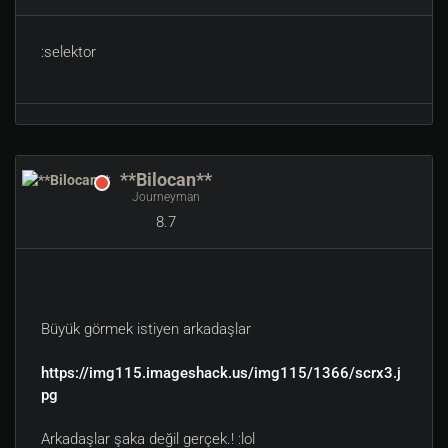
:selektor
**Bilocan**
Journeyman
8.7
Büyük görmek istiyen arkadaşlar
https://img115.imageshack.us/img115/1366/scrx3.j
pg
Arkadaşlar şaka değil gerçek.! :lol