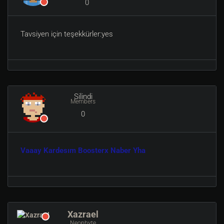
0
Tavsiyen için teşekkürler:yes
Silindi
Members
0
Vaaay Kardesım Boosterx Naber Yha
Xazrael
Neophyte