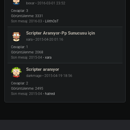
bexar • 2016-03-01 23:52
Cevaplar:
3
Görüntülenme:
3331
Son mesaj:
2016-03 •
LilithOsT
Scripter Aranıyor-Pp Sunucusu için
xara • 2015-04-20 01:16
Cevaplar:
1
Görüntülenme:
2068
Son mesaj:
2015-04 •
xara
Scripter aranıyor
darkmage • 2015-04-19 18:56
Cevaplar:
2
Görüntülenme:
2495
Son mesaj:
2015-04 •
hatred