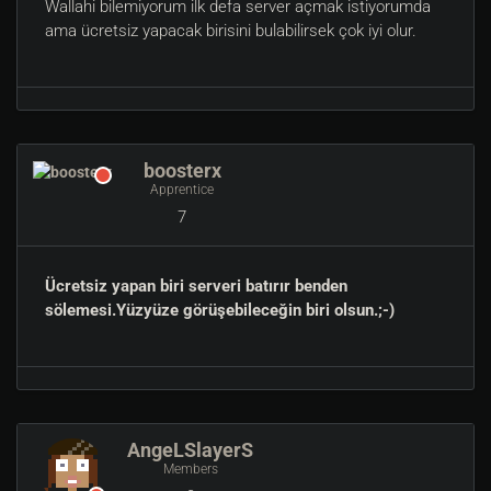
Wallahi bilemiyorum ilk defa server açmak istiyorumda
ama ücretsiz yapacak birisini bulabilirsek çok iyi olur.
boosterx
Apprentice
7
Ücretsiz yapan biri serveri batırır benden
sölemesi.Yüzyüze görüşebileceğin biri olsun.;-)
AngeLSlayerS
Members