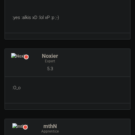
:yes :alkis xD :lol xP :p ;-)
Noxier
Expert
5.3
:O_o
mthN
Apprentice