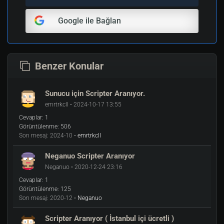
Google ile Bağlan
Benzer Konular
Sunucu için Scripter Aranıyor.
emrtrkcll • 2024-10-17 13:55
Cevaplar:
1
Görüntülenme:
506
Son mesaj:
2024-10 •
emrtrkcll
Neganuo Scripter Aranıyor
Neganuo • 2020-12-24 23:16
Cevaplar:
1
Görüntülenme:
125
Son mesaj:
2020-12 •
Neganuo
Scripter Aranıyor ( İstanbul içi ücretli )