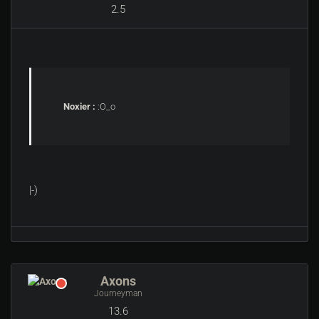
2.5
Noxier :
:O_o
|-)
Axons
Journeyman
13.6