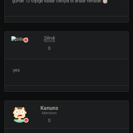
günde 10 topiğe kadar cıktıydı bi aralar heralde
Silindi
Novice
0
:yes
Kanuns
Members
0