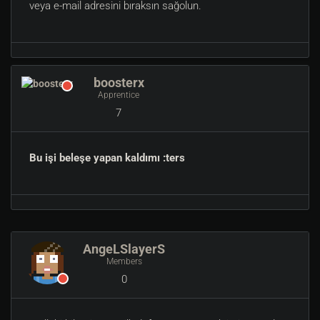
veya e-mail adresini bıraksın sağolun.
boosterx
Apprentice
7
Bu işi beleşe yapan kaldımı :ters
AngeLSlayerS
Members
0