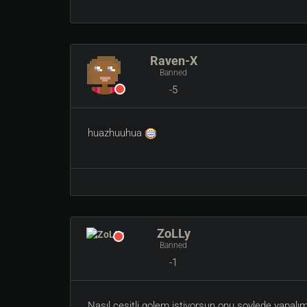
Raven-X
Banned
-5
huazhuuhua
ZoLLy
Banned
-1
Nasıl çeşitli golem istiyorsun onu soylede yapalı