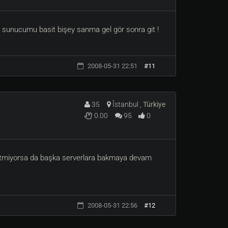
 ! sunucumu basit bişey sanma gel gör sonra git !
2008-05-31 22:51
#11
35
Îstanbul ,
Türkiye
0.00
95
0
ezbetmiyorsa da başka serverlara bakmaya devam
2008-05-31 22:56
#12