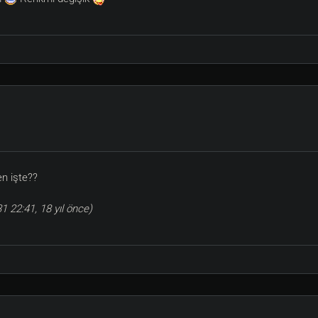
en işte??
 22:41, 18 yıl önce)