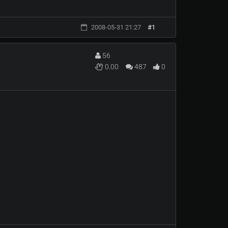
2008-05-31 21:27
#1
56
0.00
487
0