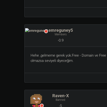
emreguney5
Members
-0.9
Hehe ,gelmeme gerek yok.Free - Domain ve Free Hos
olmazsa seviyeli diyeceğim.
Raven-X
Banned
-5