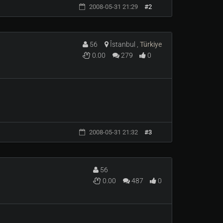
2008-05-31 21:29
#2
56
Îstanbul ,
Türkiye
0.00
279
0
2008-05-31 21:32
#3
56
0.00
487
0