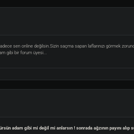
ece sen online değilsin.Sizin saçma sapan laflarınızı görmek zorund
m gibi bir forum üyesi...
 adam gibi mi değil mi anlarsın ! sonrada ağzının payını alıp su