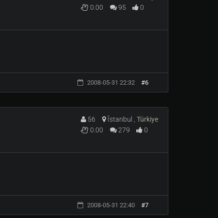
0.00
95
0
2008-05-31 22:32
#6
56
Îstanbul ,
Türkiye
0.00
279
0
2008-05-31 22:40
#7