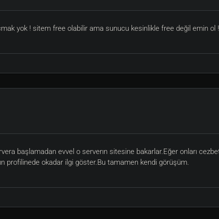
mak yok ! sitem free olabilir ama sunucu kesinlikle free değil emin ol
 servera başlamadan evvel o serverın sitesine bakarlar.Eğer onları c
rın profilinede okadar ilgi göster.Bu tamamen kendi görüşüm.