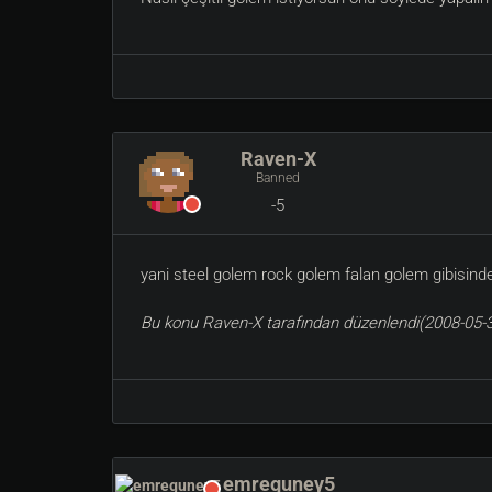
Raven-X
Banned
-5
yani steel golem rock golem falan golem gibisind
Bu konu Raven-X tarafından düzenlendi(2008-05-31
emreguney5