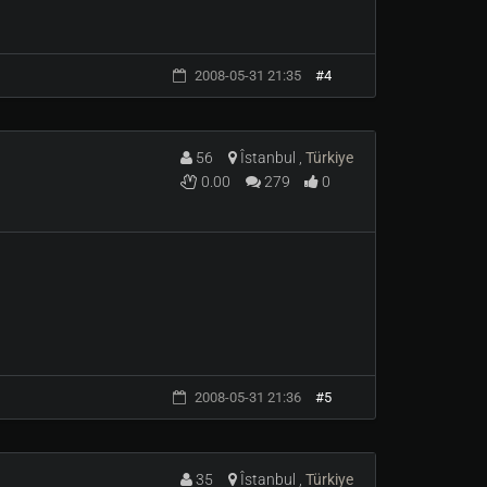
2008-05-31 21:35
#4
56
Îstanbul ,
Türkiye
0.00
279
0
2008-05-31 21:36
#5
35
Îstanbul ,
Türkiye