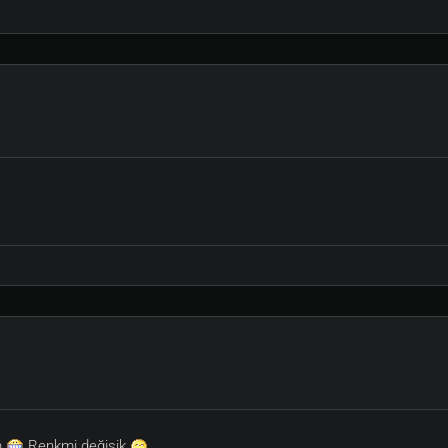
m
Renkmi değişik