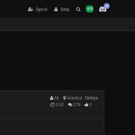
20
Üye ol
Giriş
473
56
Îstanbul ,
Türkiye
0.00
279
0