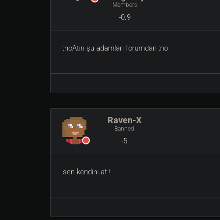
Members
-0.9
:noAtın şu adamları forumdan :no
Raven-X
Banned
-5
sen kendini at !