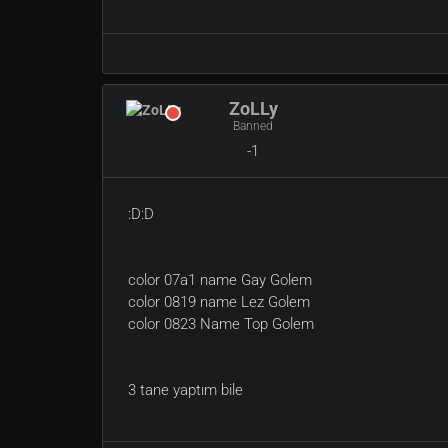
ZoLLy
Banned
-1
:D:D
color 07a1 name Gay Golem
color 0819 name Lez Golem
color 0823 Name Top Golem
3 tane yaptım bile