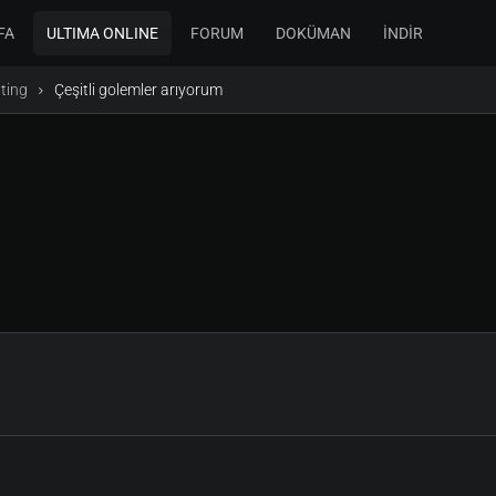
FA
ULTIMA ONLINE
FORUM
DOKÜMAN
İNDİR
ting
Çeşitli golemler arıyorum