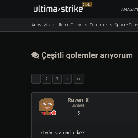
21.YIL
ANASAY
Anasayfa
Ultima Online
Forumlar
Sphere Scrip
Çeşitli golemler arıyorum
1
2
3
>
>>
Raven-X
Banned
-5
Sitede bulamadımda??