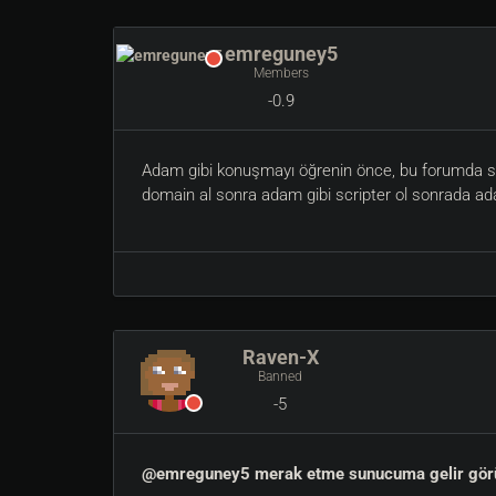
emreguney5
Members
-0.9
Adam gibi konuşmayı öğrenin önce, bu forumda sad
domain al sonra adam gibi scripter ol sonrada ada
Raven-X
Banned
-5
@emreguney5 merak etme sunucuma gelir görürsün