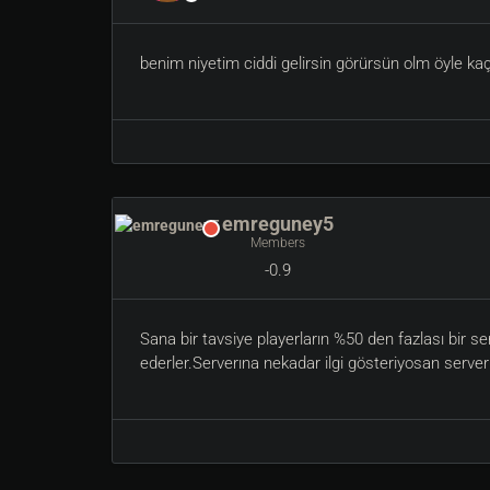
benim niyetim ciddi gelirsin görürsün olm öyle kaç
emreguney5
Members
-0.9
Sana bir tavsiye playerların %50 den fazlası bir
ederler.Serverına nekadar ilgi gösteriyosan serve