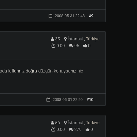
2008-05-31 22:48
#9
35
Îstanbul ,
Türkiye
0.00
95
0
ada laflarınız doğru düzgün konuşsanız hiç
2008-05-31 22:50
#10
56
Îstanbul ,
Türkiye
0.00
279
0