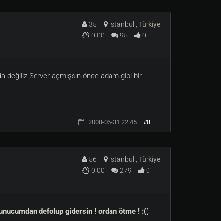
35
Îstanbul ,
Türkiye
0.00
95
0
a değiliz.Server açmışsın önce adam gibi bir
2008-05-31 22:45
#8
56
Îstanbul ,
Türkiye
0.00
279
0
nucumdan defolup gidersin ! ordan ötme ! :((