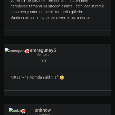
yönlendirme şeklinde free domain.. sistemlerin
neredeyse tamamı bu siteden alınma.. adını değiştirerek
bunu ben yaptım deme bir tarafımla gülerim..
Banlanman sana hiç bir ders vermemiş anlaşılan..
emreguney5
Members
-0.9
@Kaankha Azımdan aldın lafı
unknow
Journeyman