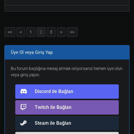
<<
<
1
2
3
>
>>
Üye Ol veya Giriş Yap
Bu forum başlığına mesaj atmak istiyorsanız hemen üye olun
veya giriş yapın.
Discord ile Bağlan
Twitch ile Bağlan
Steam ile Bağlan