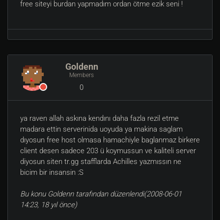
free siteyi burdan yapmadım ordan ötme ezik seni !
Goldenn
Members
0
ya raven allah askına kendını daha fazla rezil etme
madara ettin serverinida uoyuda ya makina saglam
dıyosun free host olmasa hamachiyle baglanmaz birkere
client desen sadece 203 ü koymussun ve kaliteli server
diyosun siten tr.gg stafflarda Achilles yazmıssın ne
bicim bir insansin :S
Bu konu Goldenn tarafından düzenlendi(2008-06-01
14:23, 18 yıl önce)