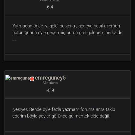
6.4
Yatmadan önce iyi geldi bu konu , geceye nasıl girersen
bütün günün öyle geçermiş bütün gün gülücem herhalde
...
emreguney5
Members
-0.9
:yes:yes Bende öyle fazla yazmam foruma ama takip
ederim böyle şeyler görünce gülmemek elde değil.