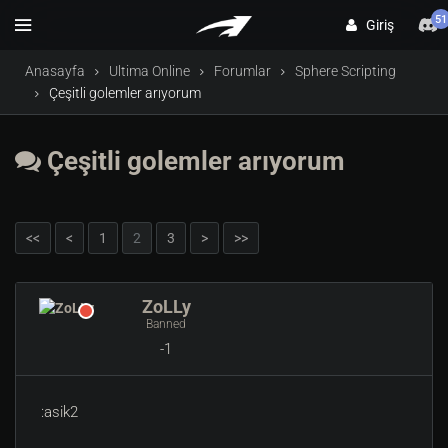
51
Giriş
Anasayfa
Ultima Online
Forumlar
Sphere Scripting
Çeşitli golemler arıyorum
Çeşitli golemler arıyorum
<<
<
1
2
3
>
>>
ZoLLy
Banned
-1
:asik2