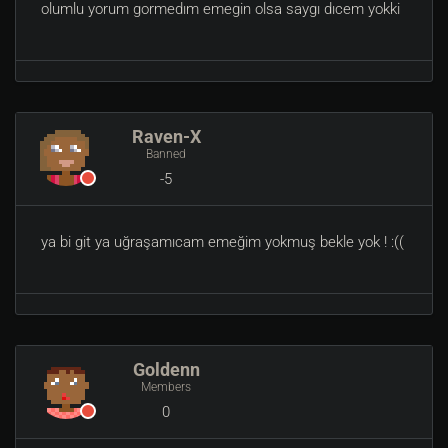
olumlu yorum gormedım emegin olsa saygı dıcem yokki
Raven-X
Banned
-5
ya bi git ya uğraşamıcam emeğim yokmuş bekle yok ! :((
Goldenn
Members
0