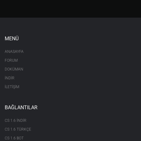
MENÜ
ANASAYFA
FORUM
DOKÜMAN
İNDİR
İLETİŞİM
BAĞLANTILAR
CS 1.6 INDIR
CS 1.6 TÜRKÇE
CS 1.6 BOT