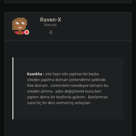
Raven-X
Banned
-5
Kaankha :
site hazır site yaptıran bir başka
siteden yapılma domain yönlendirme şeklinde
free domain.. sistemlerin neredeyse tamamı bu
siteden alınma.. adını değiştirerek bunu ben
yaptım deme bir tarafımla gülerim.. Banlanman
sana hiç bir ders vermemiş anlaşılan..