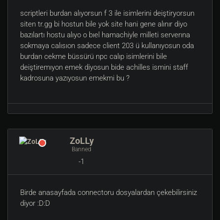
scriptleri burdan alıyorsun f 3 ile isimlerini deiştiryorsun
siten tr.gg bi hostun bile yok site hani gene alınır diyo
bazılartı hostu alıyo o bıel hamachiyle milleti serverına
sokmaya calısıon sadece client 203 ü kullanıyosun oda
burdan cekme büssürü npc calıp isimlerini bile
deiştiremıyon emek diyosun bide achilles ismini staff
kadrosuna yazıyosun emekmi bu ?
ZoLLy
Banned
-1
Birde anasayfada connectoru dosyalardan çekebilirsiniz
diyor :D:D