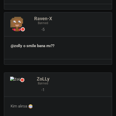
Raven-X
Banned
-5
@zolly o smile bana mı??
ZoLLy
Banned
-1
Kim alırsa