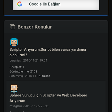
Google ile Bağlan
Benzer Konular
Scripter Arıyorum.Script bilen varsa yardımcı
olabilirmi?
burakies • 2016-11-21 19:04
Cevaplar:
1
Görüntülenme:
2163
Son mesaj:
2016-11 •
burakies
Sphere Sunucu için Scripter ve Web Developer
Arıyorum
msaglam • 2015-11-05 23:36