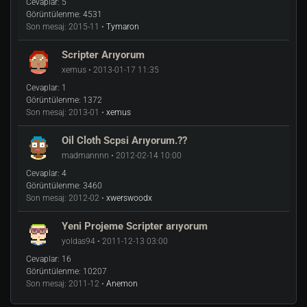
Cevaplar:
5
Görüntülenme:
4531
Son mesaj:
2015-11 •
Tymaron
Scripter Arıyorum
xemus • 2013-01-17 11:35
Cevaplar:
1
Görüntülenme:
1372
Son mesaj:
2013-01 •
xemus
Oil Cloth Scpsi Arıyorum.??
madmannnn • 2012-02-14 10:00
Cevaplar:
4
Görüntülenme:
3460
Son mesaj:
2012-02 •
xwerswoodx
Yeni Projeme Scripter arıyorum
yoldas94 • 2011-12-13 03:00
Cevaplar:
16
Görüntülenme:
10207
Son mesaj:
2011-12 •
Anemon