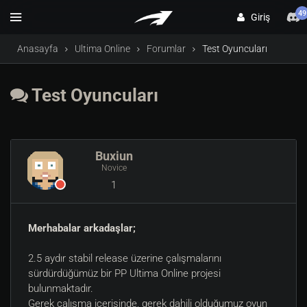
49
Giriş
Anasayfa
Ultima Online
Forumlar
Test Oyuncuları
Test Oyuncuları
Buxiun
Novice
1
Merhabalar arkadaşlar;
2.5 aydır stabil release üzerine çalışmalarını
sürdürdüğümüz bir PP Ultima Online projesi
bulunmaktadır.
Gerek çalışma içerisinde, gerek dahili olduğumuz oyun