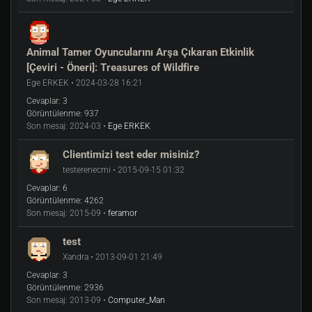
Animal Tamer Oyuncularını Arşa Çıkaran Etkinlik
[Çeviri - Öneri]: Treasures of Wildfire
Ege ERKEK • 2024-03-28 16:21
Cevaplar:
3
Görüntülenme:
937
Son mesaj:
2024-03 •
Ege ERKEK
Clientimizi test eder misiniz?
testerenecmi • 2015-09-15 01:32
Cevaplar:
6
Görüntülenme:
4262
Son mesaj:
2015-09 •
feramor
test
Xandra • 2013-09-01 21:49
Cevaplar:
3
Görüntülenme:
2936
Son mesaj:
2013-09 •
Computer_Man