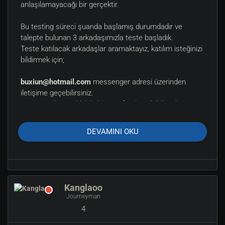
anlaşılamayacağı bir gerçektir.
Bu testing süreci şuanda başlamış durumdadır ve
talepte bulunan 3 arkadaşımızla teste başladık.
Teste katılacak arkadaşlar aramaktayız, katılım isteğinizi
bildirmek için;
buxiun@hotmail.com
messenger adresi üzerinden
iletişime geçebilirsiniz.
Bu vasıta ile gerekli bilgileri tarafımdan alabileceksiniz.
İyi forumlar.
DEVAMINI OKU
Kanglaoo
Journeyman
4