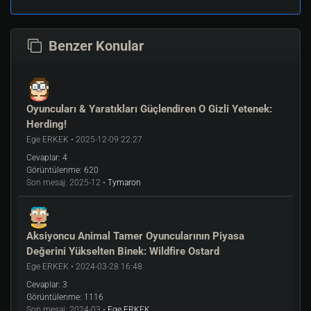
Benzer Konular
Oyuncuları & Yaratıkları Güçlendiren O Gizli Yetenek:
Herding!
Ege ERKEK • 2025-12-09 22:27
Cevaplar:
4
Görüntülenme:
620
Son mesaj:
2025-12 •
Tymaron
Aksiyoncu Animal Tamer Oyuncularının Piyasa
Değerini Yükselten Binek: Wildfire Ostard
Ege ERKEK • 2024-03-28 16:48
Cevaplar:
3
Görüntülenme:
1116
Son mesaj:
2024-03 •
Ege ERKEK