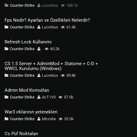
Counter-Strike
Lucretius
188.1k
Fps Nedir? Ayarları ve Özellikleri Nelerdir?
Counter-Strike
Lucretius
61.4k
Refresh Lock Kullanımı
Counter-Strike
60.2k
CS 1.5 Server + AdminMod + Statsme + C-D +
WWCL Kurulumu (Windows)
Counter-Strike
Lucretius
59.8k
Admin Mod Komutları
Counter-Strike
AcT1V3
57.5k
War3 ırklarının yetenekleri
Counter-Strike
Microbe
52.0k
Cs Püf Noktaları