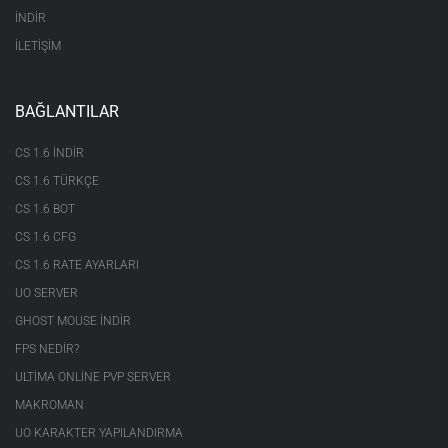
İNDİR
İLETİŞİM
BAĞLANTILAR
CS 1.6 INDIR
CS 1.6 TÜRKÇE
CS 1.6 BOT
CS 1.6 CFG
CS 1.6 RATE AYARLARI
UO SERVER
GHOST MOUSE INDIR
FPS NEDIR?
ULTIMA ONLINE PVP SERVER
MAKROMAN
UO KARAKTER YAPILANDIRMA