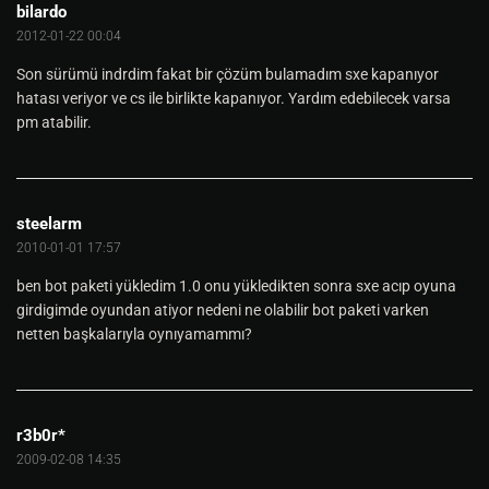
bilardo
2012-01-22 00:04
Son sürümü indrdim fakat bir çözüm bulamadım sxe kapanıyor
hatası veriyor ve cs ile birlikte kapanıyor. Yardım edebilecek varsa
pm atabilir.
steelarm
2010-01-01 17:57
ben bot paketi yükledim 1.0 onu yükledikten sonra sxe acıp oyuna
girdigimde oyundan atiyor nedeni ne olabilir bot paketi varken
netten başkalarıyla oynıyamammı?
r3b0r*
2009-02-08 14:35