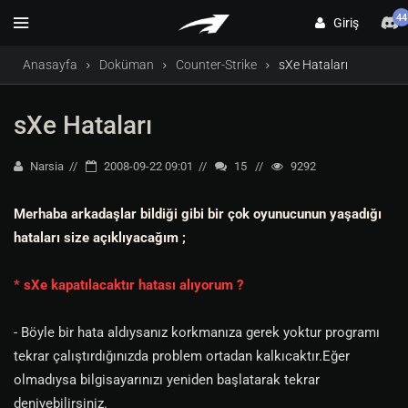
44
Giriş
Anasayfa
Doküman
Counter-Strike
sXe Hataları
sXe Hataları
Narsia
2008-09-22 09:01
15
9292
Merhaba arkadaşlar bildiği gibi bir çok oyunucunun yaşadığı
hataları size açıklıyacağım ;
* sXe kapatılacaktır hatası alıyorum ?
- Böyle bir hata aldıysanız korkmanıza gerek yoktur programı
tekrar çalıştırdığınızda problem ortadan kalkıcaktır.Eğer
olmadıysa bilgisayarınızı yeniden başlatarak tekrar
deniyebilirsiniz.