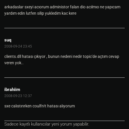
arkadaslar sxeyi acıorum administor falan dio acılmıo ne yapıcam
yardım edin lutfen silip yukledim kac kere
suq
2008-09-24 23:45
clients.dll hatası çıkıyor , bunun nedeni nedir topic'de açtım cevap
veren yok..
ibrahiim
2008-09-23 12:37
sxe calıstırırken coulfn!t hatası alıyorum
Sadece kayıtlı kullanıcılar yeni yorum yapabilir.