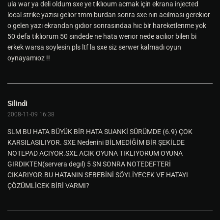
ula war ya deli oldum sxe ye tıklıoum acmak için ekrana injected
local strıke yazısı gelıor tmm burdan sonra sxe nın acılması gerekıor
o gelen yazı ekrandan gıdıor sonrasındaa hıc bir hareketlenme yok
50 defa tıklıorum 50 sındede ne hata werıor nede acılıor bilen bi
erkek warsa soylesin pls ltf la sxe siz serwer kalmadı oyun
oynayamıoz !!
Silindi
2008-11-09 16:38
SLM BU HATA BÜYÜK BİR HATA SUANKİ SÜRÜMDE (6.9) ÇOK
KARSILASILIYOR. SXE Nedenini BİLMEDİĞİM BİR ŞEKİLDE
NOTEPAD ACIYOR.SXE ACIK OYUNA TIKLIYORUM OYUNA
GIRDIKTEN(servera degıl) 5 SN SONRA NOTEDEFTERİ
CIKARIYOR.BU HATANIN SEBEBİNİ SÖYLİYECEK VE HATAYI
ÇÖZÜMLİCEK BİRİ VARMI?