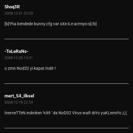
Shoq3R
2008-10-31 20:09
[b]Yha bendede bunny.cfg var sXe iLe acmıyo:s[/b]
-ToLeRaNs-
2008-10-28 14:31
o zmn Nod32 yi kapat İndir !
mert_54_ilksel
2008-10-18 22:59
İnerneTTeN ındırıken %99 ' da NoD32 Virus waR dıYo yuKLemıYo ;(;(