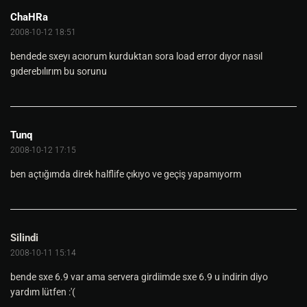
ChaHRa
2008-10-12 18:51
bendede sxeyı acıorum kurduktan sora load error dıyor nasıl
gıderebılırım bu sorunu
Tunq
2008-10-12 17:15
ben açtığımda direk halflife çıkıyo ve geçiş yapamıyorm
Silindi
2008-10-11 15:14
bende sxe 6.9 var ama servera girdiimde sxe 6.9 u indirin diyo
yardım lütfen :'(