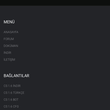
MENÜ
ANASAYFA
FORUM
DOKÜMAN
İNDİR
İLETİŞİM
BAĞLANTILAR
CS 1.6 INDIR
CS 1.6 TÜRKÇE
CS 1.6 BOT
CS 1.6 CFG