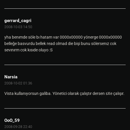
gerrard_cagri
2008-10-03 14:50
yha benımde söle bı hatam var 0000x00000 yönerge 0000x00000
belleğe basvurdu bellek read olmad die bişi bunu sölersenız cok
sevınırm cok kısıde oluyo :S
Narsia
2008-10-02 01:36
Vista kullanıyorsun galiba. Yönetici olarak çalıştır dersen sXe çalışır.
OoO_59
2008-09-28 22:40