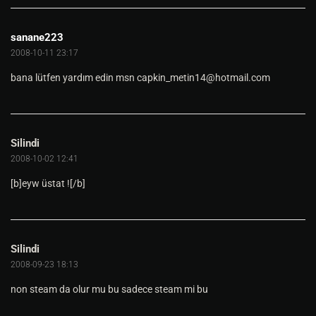
sanane223
2008-10-11 23:17
bana lütfen yardım edin msn
capkin_metin14@hotmail.com
Silindi
2008-10-02 12:41
[b]eyw üstat ![/b]
Silindi
2008-09-23 18:13
non steam da olur mu bu sadece steam mi bu