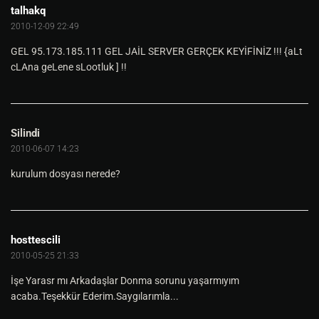
talhakq
2010-12-09 22:49
GEL 95.173.185.111 GEL JAİL SERVER GERÇEK KEYİFİNİZ !!! {aLt
cLAna geLene sLootluk ] !!
Silindi
2010-06-07 14:23
kurulum dosyası nerede?
hosttescili
2010-05-25 21:33
İşe Yarasr mı Arkadaşlar Donma sorunu yaşarmıyım
acaba.Teşekkür Ederim.Saygılarımla...