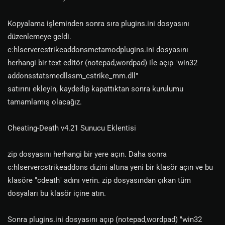
Kopyalama işleminden sonra sıra plugins.ini dosyasını
düzenlemeye geldi.
c:hlservercstrikeaddonsmetamodplugins.ini dosyasını
herhangi bir text editör (notepad,wordpad) ile açıp "win32
addonsstatsmedllssm_cstrike_mm.dll"
satırını ekleyin, kaydedip kapattıktan sonra kurulumu
tamamlamış olacağız.
Cheating-Death v4.21 Sunucu Eklentisi
zip dosyasını herhangi bir yere açın. Daha sonra
c:hlservercstrikeaddons dizini altına yeni bir klasör açın ve bu
klasöre "cdeath" adını verin. zip dosyasından çıkan tüm
dosyaları bu klasör içine atın.
Sonra plugins.ini dosyasını açıp (notepad,wordpad) "win32