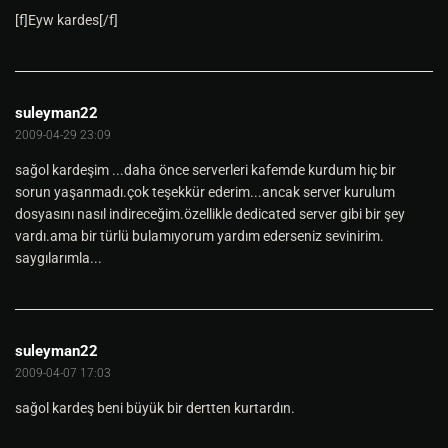
[f]Eyw kardes[/f]
suleyman22
2009-04-29 23:09
sağol kardeşim ...daha önce serverleri kafemde kurdum hiç bir
sorun yaşanmadı.çok teşekkür ederim...ancak server kurulum
dosyasını nasıl indireceğim.özellikle dedicated server gibi bir şey
vardı.ama bir türlü bulamıyorum yardım ederseniz sevinirim.
saygılarımla...
suleyman22
2009-04-07 17:03
sağol kardeş beni büyük bir dertten kurtardın.