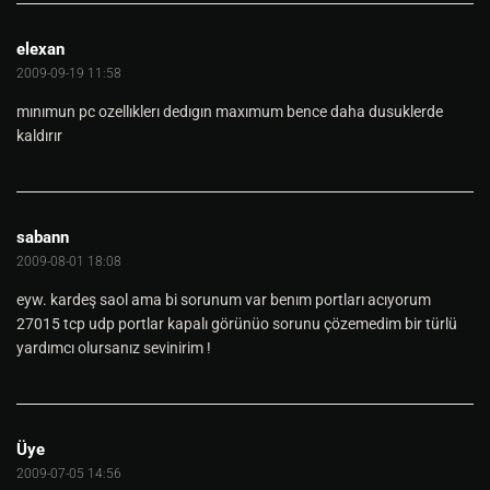
elexan
2009-09-19 11:58
mınımun pc ozellıklerı dedıgın maxımum bence daha dusuklerde
kaldırır
sabann
2009-08-01 18:08
eyw. kardeş saol ama bi sorunum var benım portları acıyorum
27015 tcp udp portlar kapalı görünüo sorunu çözemedim bir türlü
yardımcı olursanız sevinirim !
Üye
2009-07-05 14:56