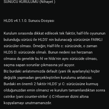
SUNUCU KURULUMU (Nihayet )
HLDS v4.1.1.0. Sunucu Dosyası
Kurulum sırasında dikkat edilecek tek faktör, half-life oyununun
bulunduğu sürücü ile HLDS' nin bulunacağı sürücünün FARKLI
sürücüler olması. Örneğin; Half-life c: sürücünde, o zaman
HLDS D: sürücünde olmalı. Bunun nedeni ise herzaman
olmasa da genelde bu hl ve hlds'nin aynı sürücüde olması,
saçma sapan sorunlar çıkmasına yol açıyor.
Biz burdaki anlatımımızda default (yani ilk ayarlarıyla) hiçbir
değişlik yapmadan gerçekleştirilen kurulumu anlatıcaz.
Burdaki en önemli 2 faktör HLDS' yi C: sürücüsüne kurmuş
olduğunuzdan emin olmanız ve kurulum tamamlandıktan sonra
cstrike (yani counter-strike' ı) C:Hlserver dizini altına
kopyalamayı unutmamanızdır.