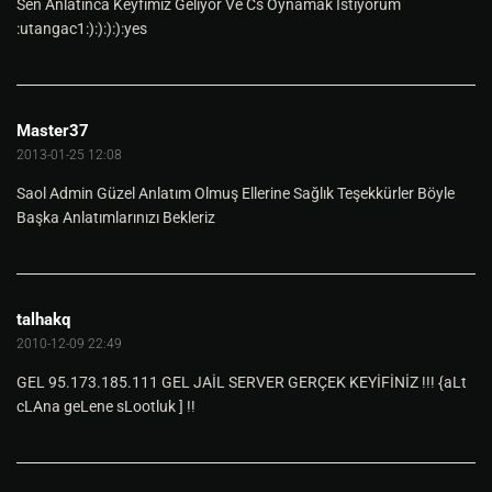
Sen Anlatınca Keyfimiz Geliyor Ve Cs Oynamak İstiyorum
:utangac1:):):):):yes
Master37
2013-01-25 12:08
Saol Admin Güzel Anlatım Olmuş Ellerine Sağlık Teşekkürler Böyle
Başka Anlatımlarınızı Bekleriz
talhakq
2010-12-09 22:49
GEL 95.173.185.111 GEL JAİL SERVER GERÇEK KEYİFİNİZ !!! {aLt
cLAna geLene sLootluk ] !!