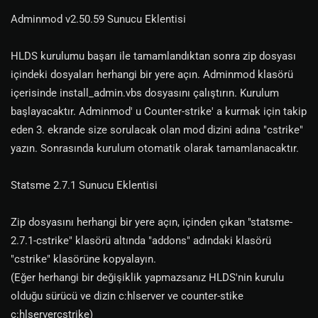
Adminmod v2.50.59 Sunucu Eklentisi
HLDS kurulumu başarı ile tamamlandıktan sonra zip dosyası
içindeki dosyaları herhangi bir yere açın. Adminmod klasörü
içerisinde install_admin.vbs dosyasını çalıştırın. Kurulum
başlayacaktır. Adminmod' u Counter-strike' a kurmak için takip
eden 3. ekrande size sorulacak olan mod dizini adına "cstrike"
yazın. Sonrasında kurulum otomatik olarak tamamlanacaktır.
Statsme 2.7.1 Sunucu Eklentisi
Zip dosyasını herhangi bir yere açın, içinden çıkan "statsme-
2.7.1-cstrike" klasörü altında "addons" adındaki klasörü
"cstrike" klasörüne kopyalayın.
(Eğer herhangi bir değişiklik yapmazsanız HLDS'nin kurulu
olduğu sürücü ve dizin c:hlserver ve counter-stike
c:hlservercstrike)