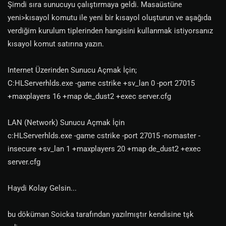
Şimdi sıra sunucuyu çalıştırmaya geldi. Masaüstüne
yeni>kısayol komutu ile yeni bir kısayol oluşturun ve aşağıda
verdiğim kurulum tiplerinden hangisini kullanmak istiyorsanız
kısayol komut satırına yazın.
Internet Üzerinden Sunucu Açmak İçin;
C:HLServerhlds.exe -game cstrike +sv_lan 0 -port 27015
+maxplayers 16 +map de_dust2 +exec server.cfg
LAN (Network) Sunucu Açmak İçin
c:HLServerhlds.exe -game cstrike -port 27015 -nomaster -
insecure +sv_lan 1 +maxplayers 20 +map de_dust2 +exec
server.cfg
Haydi Kolay Gelsin...
bu döküman Soicka tarafından yazılmıştır kendisine tşk