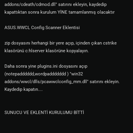
addons/cdeath/cdmod.dll" satırını ekleyin, kaydedip
kapattıktan sonra kurulum YİNE tamamlanmış olacaktır
ASUS.WWCL Config Scanner Eklentisi
zip dosyasını herhangi bir yere açıp, içinden çıkan cstrike
klasörünü c:hlserver klasörüne kopyalayın.
Daha sonra yine plugins.ini dosyasını açıp
(notepadddddd,wordpaddddddd ) "win32
addons/wwcl/dlls/pcawwclconfig_mm.dll" satırını ekleyin.
Kaydedip kapatın....
SUNUCU VE EKLENTİ KURULUMU BİTTİ