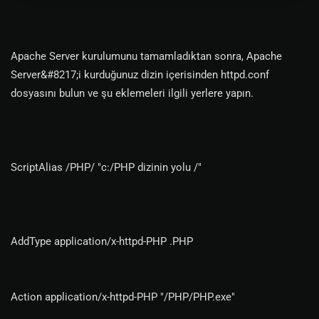
Apache Server kurulumunu tamamladıktan sonra, Apache
Server&#8217;i kurduğunuz dizin içerisinden httpd.conf
dosyasını bulun ve şu eklemeleri ilgili yerlere yapın.
ScriptAlias /PHP/ "c:/PHP dizinin yolu /"
AddType application/x-httpd-PHP .PHP
Action application/x-httpd-PHP "/PHP/PHP.exe"