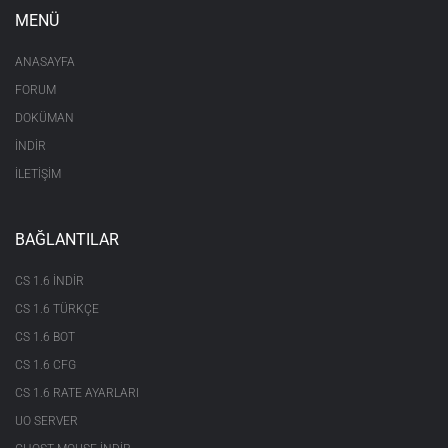
MENÜ
ANASAYFA
FORUM
DOKÜMAN
İNDİR
İLETİŞİM
BAĞLANTILAR
CS 1.6 INDIR
CS 1.6 TÜRKÇE
CS 1.6 BOT
CS 1.6 CFG
CS 1.6 RATE AYARLARI
UO SERVER