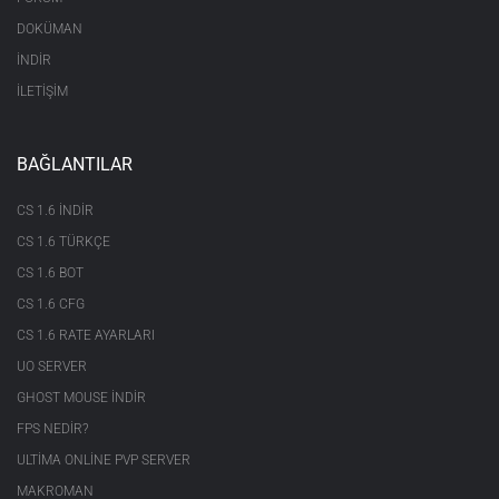
DOKÜMAN
İNDİR
İLETİŞİM
BAĞLANTILAR
CS 1.6 INDIR
CS 1.6 TÜRKÇE
CS 1.6 BOT
CS 1.6 CFG
CS 1.6 RATE AYARLARI
UO SERVER
GHOST MOUSE INDIR
FPS NEDIR?
ULTIMA ONLINE PVP SERVER
MAKROMAN