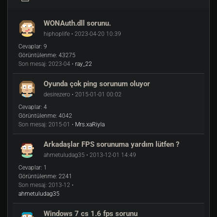
WONAuth.dll sorunu.
hiphoplife • 2023-04-20 10:39
Cevaplar:
9
Görüntülenme:
43275
Son mesaj:
2023-04 •
ray_22
Oyunda çok ping sorunum oluyor
desirezero • 2015-01-01 00:02
Cevaplar:
4
Görüntülenme:
4042
Son mesaj:
2015-01 •
Mrs.xaRiyla
Arkadaşlar FPS sorunuma yardım lütfen ?
ahmetuludag35 • 2013-12-01 14:49
Cevaplar:
1
Görüntülenme:
2241
Son mesaj:
2013-12 •
ahmetuludag35
Windows 7 cs 1.6 fps sorunu