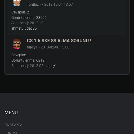
TonBaLik • 2013-12-01 13:57
Cevaplar:
21
Görüntülenme:
28606
Son mesaj:
2013-12 •
ahmetuludag35
CS 1.6 SXE SS ALMA SORUNU !
rapcy1 • 2013-02-06 15:00
Cevaplar:
1
Görüntülenme:
6812
Son mesaj:
2013-02 •
rapcy1
MENÜ
ANASAYFA
FORUM