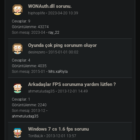
WONAuth.dll sorunu.
hiphoplife • 2023-04-20 10:39
Cevaplar:
9
Görüntülenme:
43274
Son mesaj:
2023-04 •
ray_22
Oyunda çok ping sorunum oluyor
desirezero • 2015-01-01 00:02
Cevaplar:
4
Görüntülenme:
4035
Son mesaj:
2015-01 •
Mrs.xaRiyla
Arkadaşlar FPS sorunuma yardım lütfen ?
ahmetuludag35 • 2013-12-01 14:49
Cevaplar:
1
Görüntülenme:
2240
Son mesaj:
2013-12 •
ahmetuludag35
Windows 7 cs 1.6 fps sorunu
TonBaLik • 2013-12-01 13:57