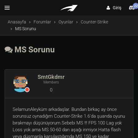
22
Giriş
Anasayfa
Forumlar
Oyunlar
Counter-Strike
MS Sorunu
MS Sorunu
SmtGkdmr
Members
0
SelamunAleyküm arkadaşlar. Bundan birkaç ay önce
sorunsuz oynadığım Counter-Strike 1.6'da şuanda oyunu
bırakmayı düşünüyorum.Sebebi MS !!! FPS 100 Lag yok
Loss yok ama MS 50-60 dan aşağı inmiyor.Hatta flash
veya düşmanla karşılaştığımda MS 150 ye kadar