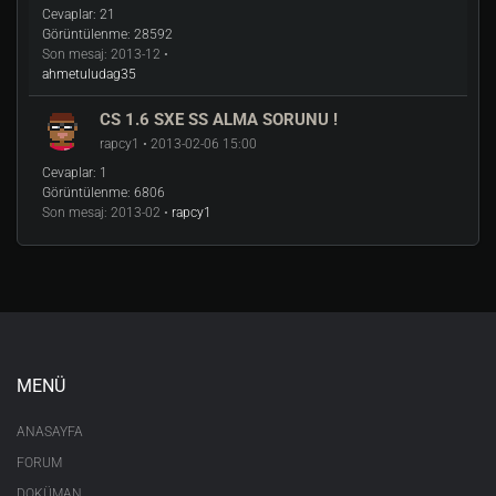
Cevaplar:
21
Görüntülenme:
28592
Son mesaj:
2013-12 •
ahmetuludag35
CS 1.6 SXE SS ALMA SORUNU !
rapcy1 • 2013-02-06 15:00
Cevaplar:
1
Görüntülenme:
6806
Son mesaj:
2013-02 •
rapcy1
MENÜ
ANASAYFA
FORUM
DOKÜMAN