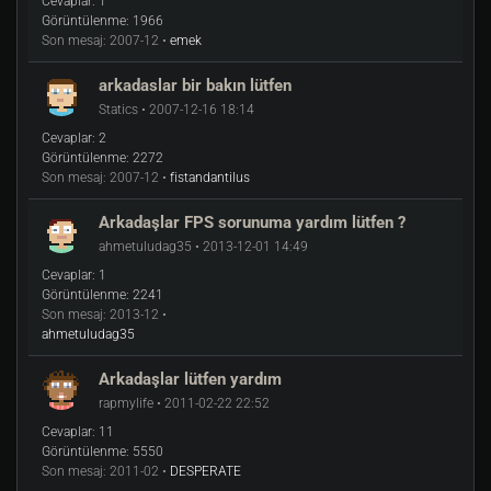
Cevaplar:
1
Görüntülenme:
1966
Son mesaj:
2007-12 •
emek
arkadaslar bir bakın lütfen
Statics • 2007-12-16 18:14
Cevaplar:
2
Görüntülenme:
2272
Son mesaj:
2007-12 •
fistandantilus
Arkadaşlar FPS sorunuma yardım lütfen ?
ahmetuludag35 • 2013-12-01 14:49
Cevaplar:
1
Görüntülenme:
2241
Son mesaj:
2013-12 •
ahmetuludag35
Arkadaşlar lütfen yardım
rapmylife • 2011-02-22 22:52
Cevaplar:
11
Görüntülenme:
5550
Son mesaj:
2011-02 •
DESPERATE