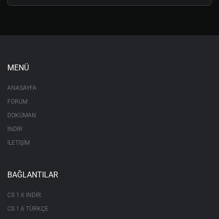
MENÜ
ANASAYFA
FORUM
DOKÜMAN
İNDİR
İLETİŞİM
BAĞLANTILAR
CS 1.6 INDIR
CS 1.6 TÜRKÇE