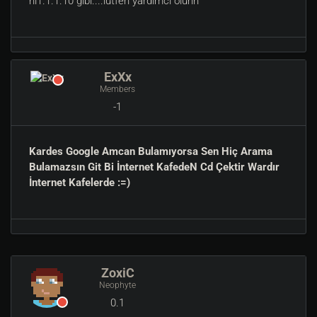
hl1.1.1.10 gıbı....lutfen yardımcı olunn
ExXx
Members
-1
Kardes Google Amcan Bulamıyorsa Sen Hiç Arama
Bulamazsın Git Bi İnternet KafedeN Cd Çektir Wardır
İnternet Kafelerde :=)
ZoxiC
Neophyte
0.1