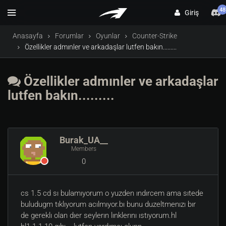
48
Giriş
Anasayfa
Forumlar
Oyunlar
Counter-Strike
Özellikler admınler ve arkadaşlar lutfen bakın.........
Özellikler admınler ve arkadaşlar
lutfen bakın.........
Burak_UA__
Members
0
cs 1.5 cd sı bulamıyorum o yuzden ındırcem ama sıtede
buludugm tıklıyorum acılmıyor.bı bunu duzeltmenızı bır
de gereklı olan dıer seylerın lınklerını ıstıyorum.hl