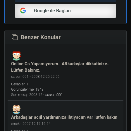
Google ile Bağlan
Benzer Konular
Online Cs Yapamıyorum.. ARkadaşlar dikkatinize..
Lütfen Bakınız.
scream001 • 2008-12-25 22:56
Cevaplar:
1
Görüntülenme:
1948
Son mesaj:
2008-12 •
scream001
Arkadaşlar acıil yardımınıza ihtiyacım var lutfen bakın
emek • 2007-12-17 16:54